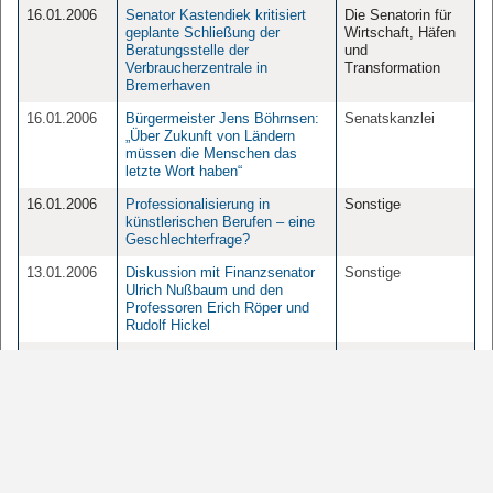
16.01.2006
Senator Kastendiek kritisiert
Die Senatorin für
geplante Schließung der
Wirtschaft, Häfen
Beratungsstelle der
und
Verbraucherzentrale in
Transformation
Bremerhaven
16.01.2006
Bürgermeister Jens Böhrnsen:
Senatskanzlei
„Über Zukunft von Ländern
müssen die Menschen das
letzte Wort haben“
16.01.2006
Professionalisierung in
Sonstige
künstlerischen Berufen – eine
Geschlechterfrage?
13.01.2006
Diskussion mit Finanzsenator
Sonstige
Ulrich Nußbaum und den
Professoren Erich Röper und
Rudolf Hickel
13.01.2006
Appell an Autofahrer in Bremen
Die Senatorin für
und Bremerhaven: „Fahren Sie
Inneres und Sport
mit Licht am Tag!“
13.01.2006
Karin Röpke: „Auf sozial
Die Senatorin für
verträgliche Anpassung
Arbeit, Soziales,
geachtet“
Jugend und
Integration