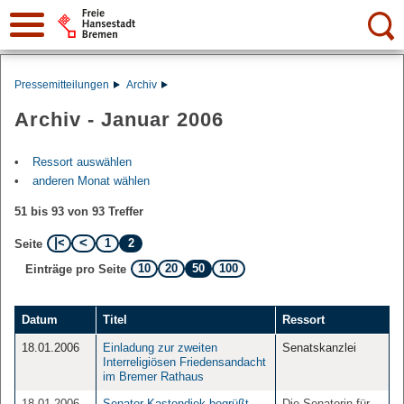
Suche:
Pressemitteilungen
Archiv
Archiv - Januar 2006
Ressort auswählen
anderen Monat wählen
51 bis 93 von 93 Treffer
1
2
Seite
10
20
50
100
Einträge pro Seite
Datum
Titel
Ressort
18.01.2006
Einladung zur zweiten
Senatskanzlei
Interreligiösen Friedensandacht
im Bremer Rathaus
18.01.2006
Senator Kastendiek begrüßt
Die Senatorin für