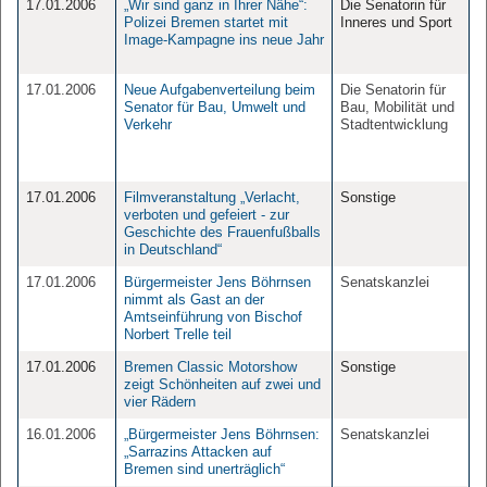
17.01.2006
„Wir sind ganz in Ihrer Nähe“:
Die Senatorin für
Polizei Bremen startet mit
Inneres und Sport
Image-Kampagne ins neue Jahr
17.01.2006
Neue Aufgabenverteilung beim
Die Senatorin für
Senator für Bau, Umwelt und
Bau, Mobilität und
Verkehr
Stadtentwicklung
17.01.2006
Filmveranstaltung „Verlacht,
Sonstige
verboten und gefeiert - zur
Geschichte des Frauenfußballs
in Deutschland“
17.01.2006
Bürgermeister Jens Böhrnsen
Senatskanzlei
nimmt als Gast an der
Amtseinführung von Bischof
Norbert Trelle teil
17.01.2006
Bremen Classic Motorshow
Sonstige
zeigt Schönheiten auf zwei und
vier Rädern
16.01.2006
„Bürgermeister Jens Böhrnsen:
Senatskanzlei
„Sarrazins Attacken auf
Bremen sind unerträglich“