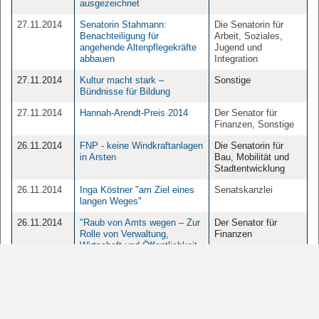
ausgezeichnet
27.11.2014
Senatorin Stahmann:
Die Senatorin für
Benachteiligung für
Arbeit, Soziales,
angehende Altenpflegekräfte
Jugend und
abbauen
Integration
27.11.2014
Kultur macht stark –
Sonstige
Bündnisse für Bildung
27.11.2014
Hannah-Arendt-Preis 2014
Der Senator für
Finanzen, Sonstige
26.11.2014
FNP - keine Windkraftanlagen
Die Senatorin für
in Arsten
Bau, Mobilität und
Stadtentwicklung
26.11.2014
Inga Köstner "am Ziel eines
Senatskanzlei
langen Weges"
26.11.2014
"Raub von Amts wegen – Zur
Der Senator für
Rolle von Verwaltung,
Finanzen
Wirtschaft und Öffentlichkeit
bei der Enteignung und
Entschädigung der Juden in
Bremen"
26.11.2014
Günthner: "Konsequent für
Die Senatorin für
Armutsbekämpfung durch
Wirtschaft, Häfen