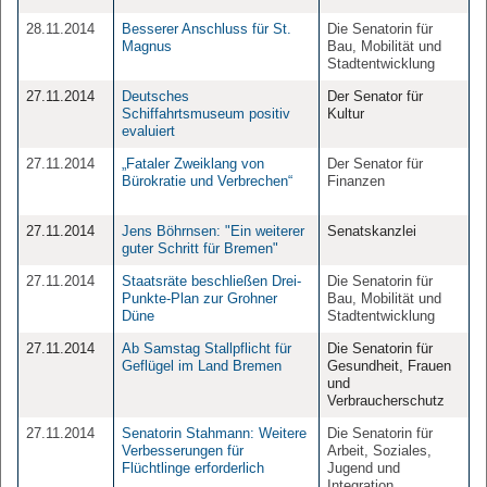
28.11.2014
Besserer Anschluss für St.
Die Senatorin für
Magnus
Bau, Mobilität und
Stadtentwicklung
27.11.2014
Deutsches
Der Senator für
Schiffahrtsmuseum positiv
Kultur
evaluiert
27.11.2014
„Fataler Zweiklang von
Der Senator für
Bürokratie und Verbrechen“
Finanzen
27.11.2014
Jens Böhrnsen: "Ein weiterer
Senatskanzlei
guter Schritt für Bremen"
27.11.2014
Staatsräte beschließen Drei-
Die Senatorin für
Punkte-Plan zur Grohner
Bau, Mobilität und
Düne
Stadtentwicklung
27.11.2014
Ab Samstag Stallpflicht für
Die Senatorin für
Geflügel im Land Bremen
Gesundheit, Frauen
und
Verbraucherschutz
27.11.2014
Senatorin Stahmann: Weitere
Die Senatorin für
Verbesserungen für
Arbeit, Soziales,
Flüchtlinge erforderlich
Jugend und
Integration