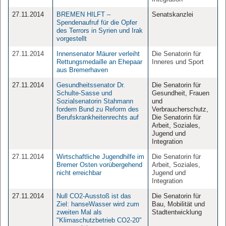
27.11.2014
BREMEN HILFT –
Senatskanzlei
Spendenaufruf für die Opfer
des Terrors in Syrien und Irak
vorgestellt
27.11.2014
Innensenator Mäurer verleiht
Die Senatorin für
Rettungsmedaille an Ehepaar
Inneres und Sport
aus Bremerhaven
27.11.2014
Gesundheitssenator Dr.
Die Senatorin für
Schulte-Sasse und
Gesundheit, Frauen
Sozialsenatorin Stahmann
und
fordern Bund zu Reform des
Verbraucherschutz,
Berufskrankheitenrechts auf
Die Senatorin für
Arbeit, Soziales,
Jugend und
Integration
27.11.2014
Wirtschaftliche Jugendhilfe im
Die Senatorin für
Bremer Osten vorübergehend
Arbeit, Soziales,
nicht erreichbar
Jugend und
Integration
27.11.2014
Null CO2-Ausstoß ist das
Die Senatorin für
Ziel: hanseWasser wird zum
Bau, Mobilität und
zweiten Mal als
Stadtentwicklung
"Klimaschutzbetrieb CO2-20"