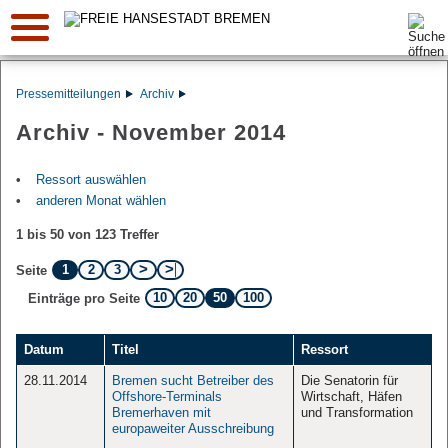
Suche:
Pressemitteilungen
Archiv
Archiv - November 2014
Ressort auswählen
anderen Monat wählen
1 bis 50 von 123 Treffer
1
2
3
Seite
10
20
50
100
Einträge pro Seite
Datum
Titel
Ressort
28.11.2014
Bremen sucht Betreiber des
Die Senatorin für
Offshore-Terminals
Wirtschaft, Häfen
Bremerhaven mit
und Transformation
europaweiter Ausschreibung