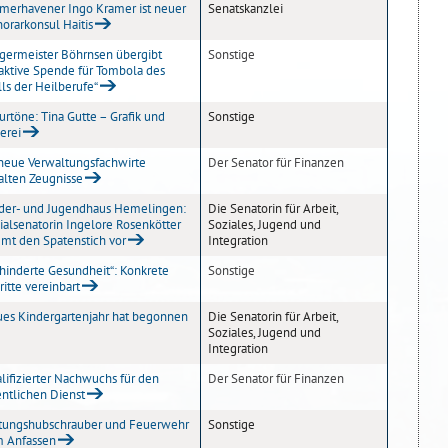
merhavener Ingo Kramer ist neuer
Senatskanzlei
orarkonsul Haitis
germeister Böhrnsen übergibt
Sonstige
raktive Spende für Tombola des
lls der Heilberufe“
urtöne: Tina Gutte – Grafik und
Sonstige
erei
neue Verwaltungsfachwirte
Der Senator für Finanzen
alten Zeugnisse
der- und Jugendhaus Hemelingen:
Die Senatorin für Arbeit,
ialsenatorin Ingelore Rosenkötter
Soziales, Jugend und
mt den Spatenstich vor
Integration
hinderte Gesundheit“: Konkrete
Sonstige
ritte vereinbart
es Kindergartenjahr hat begonnen
Die Senatorin für Arbeit,
Soziales, Jugend und
Integration
lifizierter Nachwuchs für den
Der Senator für Finanzen
entlichen Dienst
tungshubschrauber und Feuerwehr
Sonstige
 Anfassen