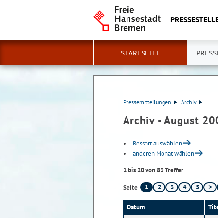
PRESSESTELLE
STARTSEITE
PRESS
Pressemitteilungen
Archiv
Archiv - August 20
Ressort auswählen
anderen Monat wählen
1 bis 20 von 83 Treffer
1
2
3
4
5
Seite
Datum
Tit