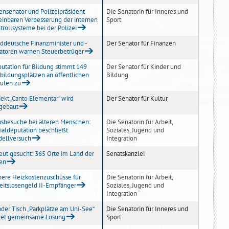
ensenator und Polizeipräsident
Die Senatorin für Inneres und
einbaren Verbesserung der internen
Sport
trollsysteme bei der Polizei
ddeutsche Finanzminister und -
Der Senator für Finanzen
atoren warnen Steuerbetrüger
utation für Bildung stimmt 149
Der Senator für Kinder und
bildungsplätzen an öffentlichen
Bildung
ulen zu
jekt „Canto Elementar“ wird
Der Senator für Kultur
gebaut
sbesuche bei älteren Menschen:
Die Senatorin für Arbeit,
ialdeputation beschließt
Soziales, Jugend und
ellversuch
Integration
eut gesucht: 365 Orte im Land der
Senatskanzlei
en
ere Heizkostenzuschüsse für
Die Senatorin für Arbeit,
eitslosengeld II-Empfänger
Soziales, Jugend und
Integration
der Tisch „Parkplätze am Uni-See“
Die Senatorin für Inneres und
det gemeinsame Lösung
Sport