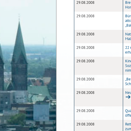
29.08.2008
Bre
Hon
29.08.2008
Bür
att
„Ba
29.08.2008
Nat
Mal
29.08.2008
22 
erh
29.08.2008
Kin
Soz
nim
29.08.2008
„Be
Sch
29.08.2008
Neu
29.08.2008
Qua
öff
29.08.2008
Ret
zum