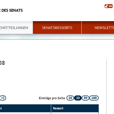
 DES SENATS
EMITTEILUNGEN
SENATSRESSORTS
NEWSLETT
08
10
20
50
100
Einträge pro Seite
el
Ressort