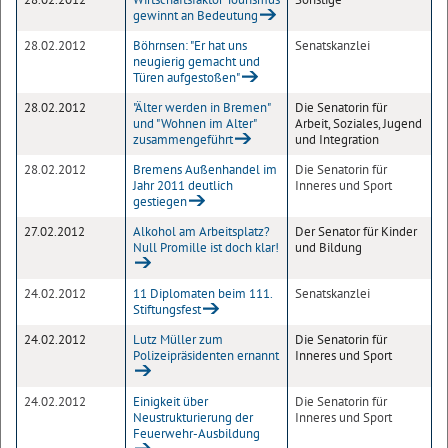
gewinnt an Bedeutung
28.02.2012
Böhrnsen: "Er hat uns
Senatskanzlei
neugierig gemacht und
Türen aufgestoßen"
28.02.2012
"Älter werden in Bremen"
Die Senatorin für
und "Wohnen im Alter"
Arbeit, Soziales, Jugend
zusammengeführt
und Integration
28.02.2012
Bremens Außenhandel im
Die Senatorin für
Jahr 2011 deutlich
Inneres und Sport
gestiegen
27.02.2012
Alkohol am Arbeitsplatz?
Der Senator für Kinder
Null Promille ist doch klar!
und Bildung
24.02.2012
11 Diplomaten beim 111.
Senatskanzlei
Stiftungsfest
24.02.2012
Lutz Müller zum
Die Senatorin für
Polizeipräsidenten ernannt
Inneres und Sport
24.02.2012
Einigkeit über
Die Senatorin für
Neustrukturierung der
Inneres und Sport
Feuerwehr-Ausbildung