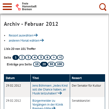
Suche:
Archiv - Februar 2012
Ressort auswählen
anderen Monat wählen
1 bis 20 von 101 Treffer
1
2
3
4
5
6
Seite
10
20
50
100
Einträge pro Seite
Datum
Titel
Ressort
29.02.2012
Jens Böhrnsen: „Jedes Kind
Der Senator für Kultur
soll die Chance haben, an
Musik teilzuhaben"
29.02.2012
Bürgermeister zu
Senatskanzlei
Vorgängen in der Klinik
Bremen-Mitte