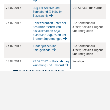
24.02.2012
„Tag der Archive“ am
Der Senator für Kultur
Sonnabend, 3. März im
Staatsarchiv
24.02.2012
Benefizkonzert unter der
Die Senatorin für
Schirmherrschaft von
Arbeit, Soziales, Jugend
Sozialsenatorin Anja
und Integration
Stahmann zugunsten der
Bremer Suppenengel
24.02.2012
Kinder planen ihr
Die Senatorin für
Spielgelände
Arbeit, Soziales, Jugend
und Integration
23.02.2012
29.02.2012 ist Kalendertag
Sonstige
- einmalig und umsonst
1
2
3
4
5
6
Seite
10
20
50
100
Einträge pro Seite