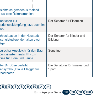
ksichtslos geradeaus malend" –
 als eine Rekonstruktion
rmationen zur
Der Senator für Finanzen
uptionsbekämpfung jetzt auch im
net
hrssituation in der Neustadt -
Der Senator für Kinder und
schulstudierende halten zwei
Bildung
räge
ogischer Ausgleich für den Bau
Sonstige
ontainerterminals III - Ein
dies für Flora und Fauna
or Dr. Böse verleiht
Die Senatorin für Inneres und
ltsymbol „Blaue Flagge“ für
Sport
tboothäfen
5
6
7
8
9
10
10
20
50
100
Einträge pro Seite