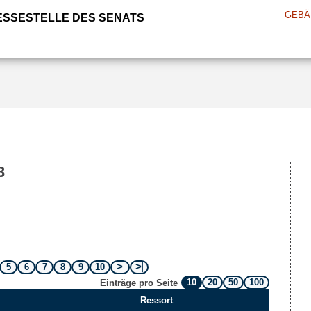
GEBÄ
ESSESTELLE DES SENATS
3
5
6
7
8
9
10
10
20
50
100
Einträge pro Seite
Ressort