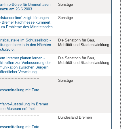
en-Info-Börse für Bremerhaven
Sonstige
umzu am 26.6.2003
telstandonline“ zeigt Lösungen
Sonstige
 - Bremer Fachmesse kümmert
 um Probleme des Mittelstandes
onsbaustelle im Schüsselkorb -
Die Senatorin für Bau,
itungen bereits in den Nächten
Mobilität und Stadtentwicklung
.6./26.6.
em Internet planen lernen -
Die Senatorin für Bau,
ekttreffen zur Verbesserung der
Mobilität und Stadtentwicklung
unikation zwischen Bürgern
ffentlicher Verwaltung
Sonstige
fahrt-Ausstellung im Bremer
see-Museum eröffnet
Bundesland Bremen