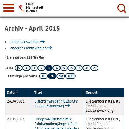
Suche:
Archiv - April 2015
Ressort auswählen
anderen Monat wählen
41 bis 60 von 135 Treffer
1
2
3
4
5
6
7
Seite
10
20
50
100
Einträge pro Seite
Datum
Titel
Ressort
24.04.2015
Ersatztermin der Müllabfuhr
Die Senatorin für Bau,
für den Maifeiertag
Mobilität und
Stadtentwicklung
24.04.2015
Dringende Bauarbeiten:
Die Senatorin für Bau,
Fahrbahnübergänge auf der
Mobilität und
A1 müssen erneuert werden
Stadtentwicklung