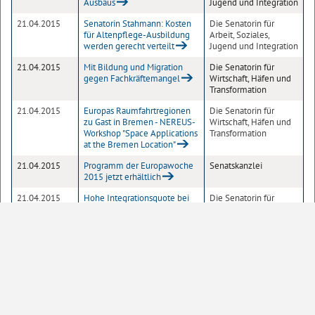
Ausbaus
Jugend und Integration
21.04.2015
Senatorin Stahmann: Kosten
Die Senatorin für
für Altenpflege-Ausbildung
Arbeit, Soziales,
werden gerecht verteilt
Jugend und Integration
21.04.2015
Mit Bildung und Migration
Die Senatorin für
gegen Fachkräftemangel
Wirtschaft, Häfen und
Transformation
21.04.2015
Europas Raumfahrtregionen
Die Senatorin für
zu Gast in Bremen - NEREUS-
Wirtschaft, Häfen und
Workshop "Space Applications
Transformation
at the Bremen Location"
21.04.2015
Programm der Europawoche
Senatskanzlei
2015 jetzt erhältlich
21.04.2015
Hohe Integrationsquote bei
Die Senatorin für
Arbeitssuchenden - Senator
Wirtschaft, Häfen und
Günthner besucht Maritimes
Transformation
Competenzcentrum
1
2
3
4
5
6
7
Seite
10
20
50
100
Einträge pro Seite