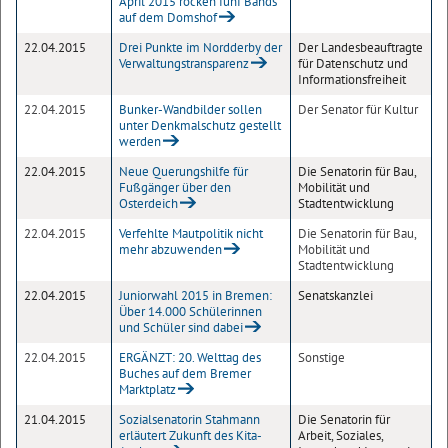
April 2015 rocken fünf Bands
auf dem Domshof
22.04.2015
Drei Punkte im Nordderby der
Der Landesbeauftragte
Verwaltungstransparenz
für Datenschutz und
Informationsfreiheit
22.04.2015
Bunker-Wandbilder sollen
Der Senator für Kultur
unter Denkmalschutz gestellt
werden
22.04.2015
Neue Querungshilfe für
Die Senatorin für Bau,
Fußgänger über den
Mobilität und
Osterdeich
Stadtentwicklung
22.04.2015
Verfehlte Mautpolitik nicht
Die Senatorin für Bau,
mehr abzuwenden
Mobilität und
Stadtentwicklung
22.04.2015
Juniorwahl 2015 in Bremen:
Senatskanzlei
Über 14.000 Schülerinnen
und Schüler sind dabei
22.04.2015
ERGÄNZT: 20. Welttag des
Sonstige
Buches auf dem Bremer
Marktplatz
21.04.2015
Sozialsenatorin Stahmann
Die Senatorin für
erläutert Zukunft des Kita-
Arbeit, Soziales,