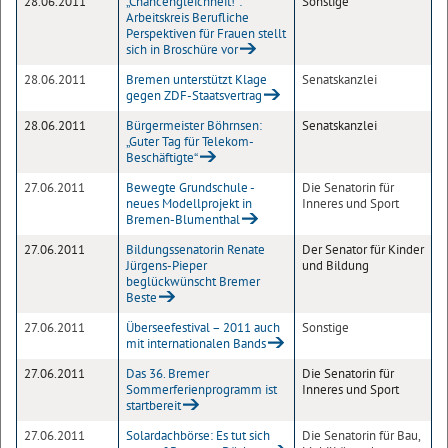
28.06.2011
„Chancengleichheit!“:
Sonstige
Arbeitskreis Berufliche
Perspektiven für Frauen stellt
sich in Broschüre vor
28.06.2011
Bremen unterstützt Klage
Senatskanzlei
gegen ZDF-Staatsvertrag
28.06.2011
Bürgermeister Böhrnsen:
Senatskanzlei
„Guter Tag für Telekom-
Beschäftigte“
27.06.2011
Bewegte Grundschule -
Die Senatorin für
neues Modellprojekt in
Inneres und Sport
Bremen-Blumenthal
27.06.2011
Bildungssenatorin Renate
Der Senator für Kinder
Jürgens-Pieper
und Bildung
beglückwünscht Bremer
Beste
27.06.2011
Überseefestival – 2011 auch
Sonstige
mit internationalen Bands
27.06.2011
Das 36. Bremer
Die Senatorin für
Sommerferienprogramm ist
Inneres und Sport
startbereit
27.06.2011
Solardachbörse: Es tut sich
Die Senatorin für Bau,