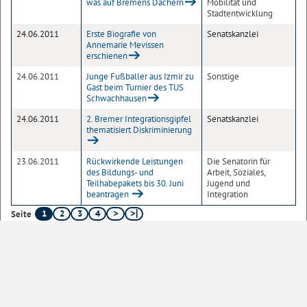
was auf Bremens Dächern
Mobilität und
Stadtentwicklung
24.06.2011
Erste Biografie von
Senatskanzlei
Annemarie Mevissen
erschienen
24.06.2011
Junge Fußballer aus Izmir zu
Sonstige
Gast beim Turnier des TUS
Schwachhausen
24.06.2011
2. Bremer Integrationsgipfel
Senatskanzlei
thematisiert Diskriminierung
23.06.2011
Rückwirkende Leistungen
Die Senatorin für
des Bildungs- und
Arbeit, Soziales,
Teilhabepakets bis 30. Juni
Jugend und
beantragen
Integration
1
2
3
4
Seite
10
20
50
100
Einträge pro Seite