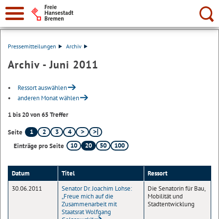
Suche:
Pressemitteilungen
Archiv
Archiv - Juni 2011
Ressort auswählen
anderen Monat wählen
1 bis 20 von 65 Treffer
1
2
3
4
Seite
10
20
50
100
Einträge pro Seite
Datum
Titel
Ressort
30.06.2011
Senator Dr. Joachim Lohse:
Die Senatorin für Bau,
„Freue mich auf die
Mobilität und
Zusammenarbeit mit
Stadtentwicklung
Staatsrat Wolfgang