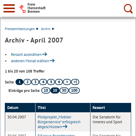
Suche:
Pressemitteilungen
Archiv
Archiv - April 2007
Ressort auswählen
anderen Monat wählen
1 bis 20 von 108 Treffer
1
2
3
4
5
6
Seite
10
20
50
100
Einträge pro Seite
Datum
Titel
Ressort
30.04.2007
Pilotprojekt „Mobiler
Die Senatorin für
Bürgerservice“ erfolgreich
Inneres und Sport
abgeschlossen
30.04.2007
Elf neue Brandmeister
Die Senatorin für