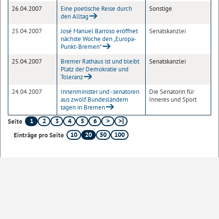
26.04.2007
Eine poetische Reise durch
Sonstige
den Alltag
25.04.2007
José Manuel Barroso eröffnet
Senatskanzlei
nächste Woche den „Europa-
Punkt-Bremen“
25.04.2007
Bremer Rathaus ist und bleibt
Senatskanzlei
Platz der Demokratie und
Toleranz
24.04.2007
Innenminister und -senatoren
Die Senatorin für
aus zwölf Bundesländern
Inneres und Sport
tagen in Bremen
1
2
3
4
5
6
Seite
10
20
50
100
Einträge pro Seite