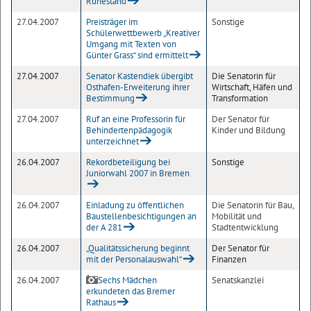
Ruhestand
27.04.2007
Preisträger im
Sonstige
Schülerwettbewerb „Kreativer
Umgang mit Texten von
Günter Grass“ sind ermittelt
27.04.2007
Senator Kastendiek übergibt
Die Senatorin für
Osthafen-Erweiterung ihrer
Wirtschaft, Häfen und
Bestimmung
Transformation
27.04.2007
Ruf an eine Professorin für
Der Senator für
Behindertenpädagogik
Kinder und Bildung
unterzeichnet
26.04.2007
Rekordbeteiligung bei
Sonstige
Juniorwahl 2007 in Bremen
26.04.2007
Einladung zu öffentlichen
Die Senatorin für Bau,
Baustellenbesichtigungen an
Mobilität und
der A 281
Stadtentwicklung
26.04.2007
„Qualitätssicherung beginnt
Der Senator für
mit der Personalauswahl“
Finanzen
26.04.2007
Sechs Mädchen
Senatskanzlei
erkundeten das Bremer
Rathaus