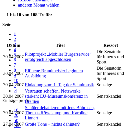
anderen Monat wählen
1 bis 10 von 108 Treffer
Seite
1
2
3
Datum
Titel
Ressort
4
Die Senatorin
Pilotprojekt „Mobiler Bürgerservice“
5
30.04.2007
für Inneres und
erfolgreich abgeschlossen
6
Sport
7
Die Senatorin
8
Elf neue Brandmeister beginnen
30.04.2007
für Inneres und
9
Ausbildung
Sport
10
30.04.2007
Einladung zum 1. Tag der Schulmusik
Sonstige
>
>|
Vertrauen schaffen, Netzwerke
30.04.2007
stärken: EU-Museumskonferenz in
Senatskanzlei
Einträge pro Seite
Bremen
Schüler debattieren mit Jens Böhrnsen,
10
30.04.2007
Thomas Röwekamp, und Karoline
Sonstige
20
Linnert
50
27.04.2007
Große Töne – nichts dahinter?
Senatskanzlei
100