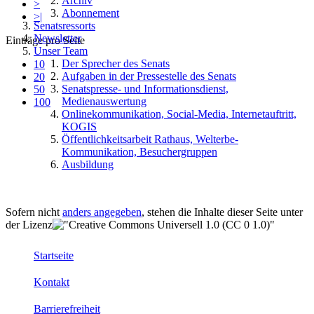
Archiv
>
Abonnement
>|
Senatsressorts
Newsletter
Einträge pro Seite
Unser Team
Der Sprecher des Senats
10
Aufgaben in der Pressestelle des Senats
20
Senatspresse- und Informationsdienst,
50
Medienauswertung
100
Onlinekommunikation, Social-Media, Internetauftritt,
KOGIS
Öffentlichkeitsarbeit Rathaus, Welterbe-
Kommunikation, Besuchergruppen
Ausbildung
Sofern nicht
anders angegeben
, stehen die Inhalte dieser Seite unter
der Lizenz
Startseite
Kontakt
Barrierefreiheit