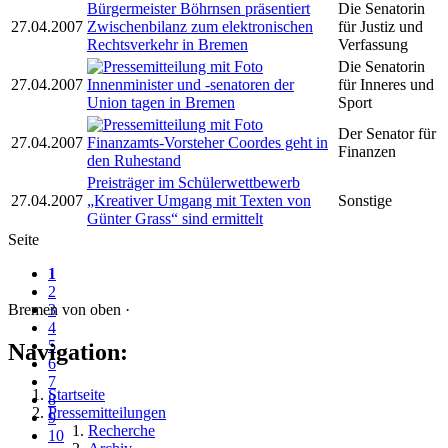
Bürgermeister Böhrnsen präsentiert
Die Senatorin
27.04.2007
Zwischenbilanz zum elektronischen
für Justiz und
Rechtsverkehr in Bremen
Verfassung
Die Senatorin
27.04.2007
Innenminister und -senatoren der
für Inneres und
Union tagen in Bremen
Sport
Der Senator für
27.04.2007
Finanzamts-Vorsteher Coordes geht in
Finanzen
den Ruhestand
Preisträger im Schülerwettbewerb
27.04.2007
„Kreativer Umgang mit Texten von
Sonstige
Günter Grass“ sind ermittelt
Seite
1
2
Bremen von oben ·
3
4
5
Navigation:
6
7
Startseite
8
Pressemitteilungen
9
Recherche
10