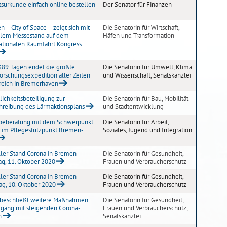
surkunde einfach online bestellen
Der Senator für Finanzen
 – City of Space – zeigt sich mit
Die Senatorin für Wirtschaft,
ellem Messestand auf dem
Häfen und Transformation
ationalen Raumfahrt Kongress
389 Tagen endet die größte
Die Senatorin für Umwelt, Klima
forschungsexpedition aller Zeiten
und Wissenschaft, Senatskanzlei
reich in Bremerhaven
lichkeitsbeteiligung zur
Die Senatorin für Bau, Mobilität
hreibung des Lärmaktionsplans
und Stadtentwicklung
abeberatung mit dem Schwerpunkt
Die Senatorin für Arbeit,
 im Pflegestützpunkt Bremen-
Soziales, Jugend und Integration
ler Stand Corona in Bremen -
Die Senatorin für Gesundheit,
g, 11. Oktober 2020
Frauen und Verbraucherschutz
ler Stand Corona in Bremen -
Die Senatorin für Gesundheit,
g, 10. Oktober 2020
Frauen und Verbraucherschutz
 beschließt weitere Maßnahmen
Die Senatorin für Gesundheit,
gang mit steigenden Corona-
Frauen und Verbraucherschutz,
n
Senatskanzlei