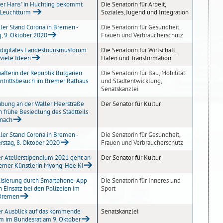
ker Hans" in Huchting bekommt
Die Senatorin für Arbeit,
 Leuchtturm
Soziales, Jugend und Integration
ler Stand Corona in Bremen -
Die Senatorin für Gesundheit,
g, 9. Oktober 2020
Frauen und Verbraucherschutz
 digitales Landestourismusforum
Die Senatorin für Wirtschaft,
 viele Ideen
Häfen und Transformation
afterin der Republik Bulgarien
Die Senatorin für Bau, Mobilität
ntrittsbesuch im Bremer Rathaus
und Stadtentwicklung,
Senatskanzlei
bung an der Waller Heerstraße
Der Senator für Kultur
 frühe Besiedlung des Stadtteils
 nach
ler Stand Corona in Bremen -
Die Senatorin für Gesundheit,
stag, 8. Oktober 2020
Frauen und Verbraucherschutz
r Atelierstipendium 2021 geht an
Der Senator für Kultur
remer Künstlerin Myong-Hee Ki
lisierung durch Smartphone-App
Die Senatorin für Inneres und
n Einsatz bei den Polizeien im
Sport
Bremen
r Ausblick auf das kommende
Senatskanzlei
m im Bundesrat am 9. Oktober