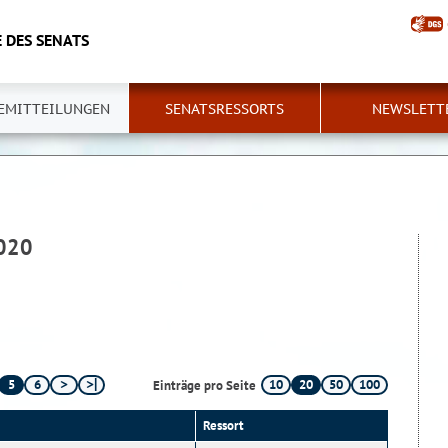
 DES SENATS
EMITTEILUNGEN
SENATSRESSORTS
NEWSLETT
2020
5
6
10
20
50
100
Einträge pro Seite
Ressort