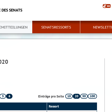
 DES SENATS
EMITTEILUNGEN
SENATSRESSORTS
NEWSLETT
2020
5
6
10
20
50
100
Einträge pro Seite
Ressort