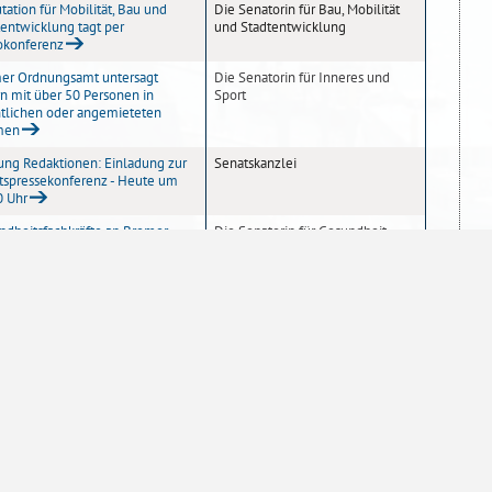
ation für Mobilität, Bau und
Die Senatorin für Bau, Mobilität
tentwicklung tagt per
und Stadtentwicklung
okonferenz
er Ordnungsamt untersagt
Die Senatorin für Inneres und
n mit über 50 Personen in
Sport
ntlichen oder angemieteten
men
ung Redaktionen: Einladung zur
Senatskanzlei
tspressekonferenz - Heute um
0 Uhr
ndheitsfachkräfte an Bremer
Die Senatorin für Gesundheit,
en – Videos für den Unterricht
Frauen und Verbraucherschutz
5
6
10
20
50
100
Einträge pro Seite
Sofern nicht
anders angegeben
, stehen die