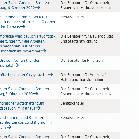
eller Stand Corona in Bremen -
Die Senatorin für Gesundheit,
tag, 6. Oktober 2020
Frauen und Verbraucherschutz
an…mensch – meine WERTE!"
Senatskanzlei
tellung noch bis zum 11. Oktober
 im Rathaus
brücke wird baulich ertüchtigt -
Die Senatorin für Bau, Mobilität
reitungen für die Arbeiten
und Stadtentwicklung
n begonnen. Baubeginn
ussichtlich im November
treisen: Vorfahrt für den
Der Senator für Finanzen
aschutz!
nflächen in der City gesucht
Die Senatorin für Wirtschaft,
Häfen und Transformation
eller Stand Corona in Bremen -
Die Senatorin für Gesundheit,
ag, 5. Oktober 2020
Frauen und Verbraucherschutz
ntinischer Botschafter zum
Senatskanzlei
ittsbesuch im Rathaus
ünstlerinnen und Künstler
Senatskanzlei
äsentierten das Land Bremen in
dam
eller Stand Corona in Bremen –
Die Senatorin für Gesundheit,