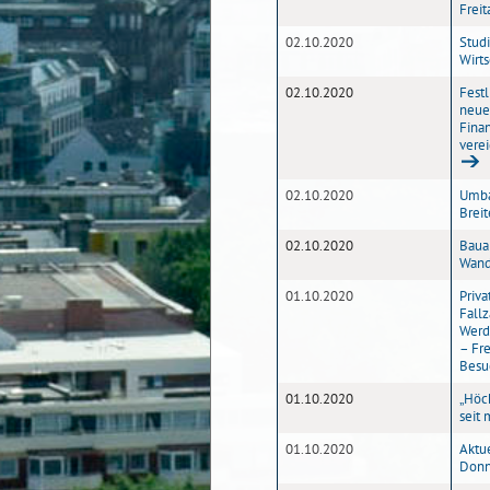
Freit
02.10.2020
Stud
Wirts
02.10.2020
Fest
neue
Fina
vere
02.10.2020
Umba
Brei
02.10.2020
Baua
Wan
01.10.2020
Priv
Fall
Werd
– Fre
Besu
01.10.2020
„Höc
seit 
01.10.2020
Aktu
Donn