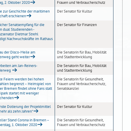
ag, 2. Oktober 2020
Frauen und Verbraucherschutz
ie zur Geschichte der maritimen
Der Senator für Kultur
chaft erschienen
licher Senatsempfang für die
Der Senator für Finanzen
n dual Studierenden -
nzsenator Dietmar Strehl
idigt Nachwuchskräfte im Rathaus
u der Disco-Meile am
Die Senatorin für Bau, Mobilität
tenweg geht weiter
und Stadtentwicklung
rbeiten am Jan-Reiners-
Die Senatorin für Bau, Mobilität
derweg
und Stadtentwicklung
ate Feiern werden bei hohen
Die Senatorin für Gesundheit,
zahlen begrenzt – Heimspiel von
Frauen und Verbraucherschutz,
er Bremen findet ohne Fans statt
Senatskanzlei
ipark startet mit weniger
chenden
hste Dotierung der Projektmittel
Der Senator für Kultur
mehr als zehn Jahren“
eller Stand Corona in Bremen –
Die Senatorin für Gesundheit,
erstag, 1. Oktober 2020
Frauen und Verbraucherschutz