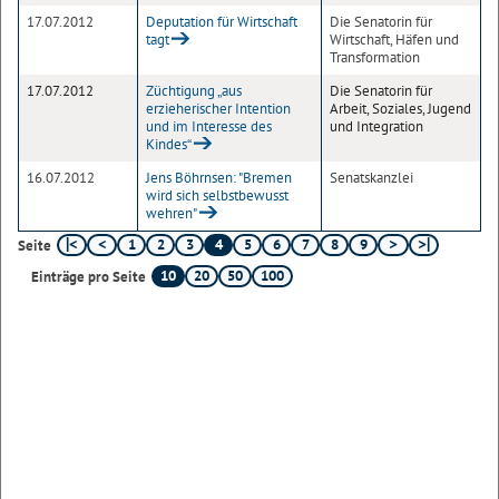
17.07.2012
Deputation für Wirtschaft
Die Senatorin für
tagt
Wirtschaft, Häfen und
Transformation
17.07.2012
Züchtigung „aus
Die Senatorin für
erzieherischer Intention
Arbeit, Soziales, Jugend
und im Interesse des
und Integration
Kindes“
16.07.2012
Jens Böhrnsen: "Bremen
Senatskanzlei
wird sich selbstbewusst
wehren"
1
2
3
4
5
6
7
8
9
Seite
10
20
50
100
Einträge pro Seite