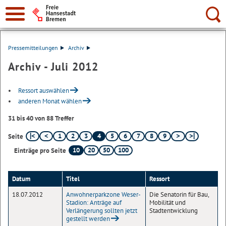
Suche:
Pressemitteilungen
Archiv
Archiv - Juli 2012
Ressort auswählen
anderen Monat wählen
31 bis 40 von 88 Treffer
1
2
3
4
5
6
7
8
9
Seite
10
20
50
100
Einträge pro Seite
Datum
Titel
Ressort
18.07.2012
Anwohnerparkzone Weser-
Die Senatorin für Bau,
Stadion: Anträge auf
Mobilität und
Verlängerung sollten jetzt
Stadtentwicklung
gestellt werden