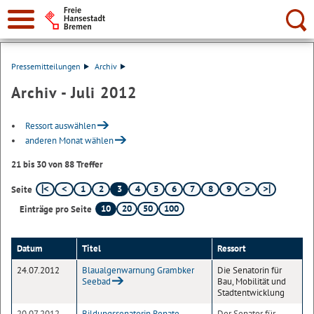
Suche:
Pressemitteilungen
Archiv
Archiv - Juli 2012
Ressort auswählen
anderen Monat wählen
21 bis 30 von 88 Treffer
1
2
3
4
5
6
7
8
9
Seite
10
20
50
100
Einträge pro Seite
Datum
Titel
Ressort
24.07.2012
Blaualgenwarnung Grambker
Die Senatorin für
Seebad
Bau, Mobilität und
Stadtentwicklung
20.07.2012
Bildungssenatorin Renate
Der Senator für