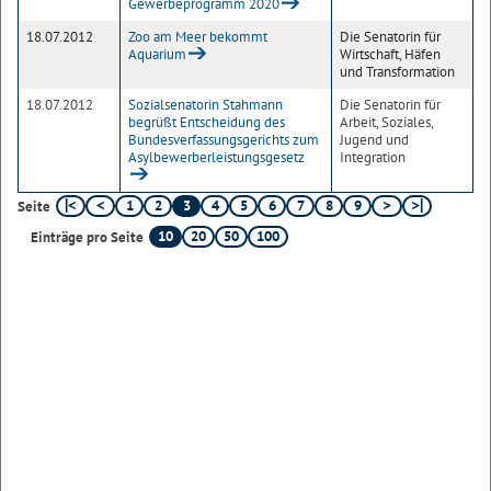
Gewerbeprogramm 2020
18.07.2012
Zoo am Meer bekommt
Die Senatorin für
Aquarium
Wirtschaft, Häfen
und Transformation
18.07.2012
Sozialsenatorin Stahmann
Die Senatorin für
begrüßt Entscheidung des
Arbeit, Soziales,
Bundesverfassungsgerichts zum
Jugend und
Asylbewerberleistungsgesetz
Integration
1
2
3
4
5
6
7
8
9
Seite
10
20
50
100
Einträge pro Seite