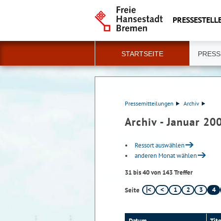
PRESSESTELLE
STARTSEITE
PRESS
Pressemitteilungen
Archiv
Archiv - Januar 20
Ressort auswählen
anderen Monat wählen
31 bis 40 von 143 Treffer
1
2
3
4
Seite
Datum
Tite