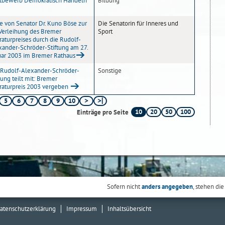
tbewerb Demokratisch Handeln
Bildung
e von Senator Dr. Kuno Böse zur
Die Senatorin für Inneres und
 Verleihung des Bremer
Sport
raturpreises durch die Rudolf-
xander-Schröder-Stiftung am 27.
uar 2003 im Bremer Rathaus
 Rudolf-Alexander-Schröder-
Sonstige
tung teilt mit: Bremer
eraturpreis 2003 vergeben
5
6
7
8
9
10
10
20
50
100
Einträge pro Seite
Sofern nicht
anders angegeben
, stehen die
atenschutzerklärung
Impressum
Inhaltsübersicht