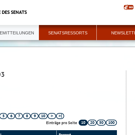
 DES SENATS
EMITTEILUNGEN
SENATSRESSORTS
NEWSLETT
03
5
6
7
8
9
10
10
20
50
100
Einträge pro Seite
l
Ressort