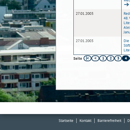
Wet
27.01.2003
Red
48.
Lite
Ale
Jan
27.01.2003
Die
Stif
Lit
1
2
3
4
Seite
Startseite
Kontakt
Barrierefreiheit
D