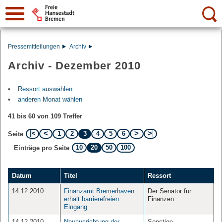
Suche:
Pressemitteilungen
Archiv
Archiv - Dezember 2010
Ressort auswählen
anderen Monat wählen
41 bis 60 von 109 Treffer
1
2
3
4
5
6
Seite
10
20
50
100
Einträge pro Seite
Datum
Titel
Ressort
14.12.2010
Finanzamt Bremerhaven
Der Senator für
erhält barrierefreien
Finanzen
Eingang
14.12.2010
Neuausrichtung der
Sonstige