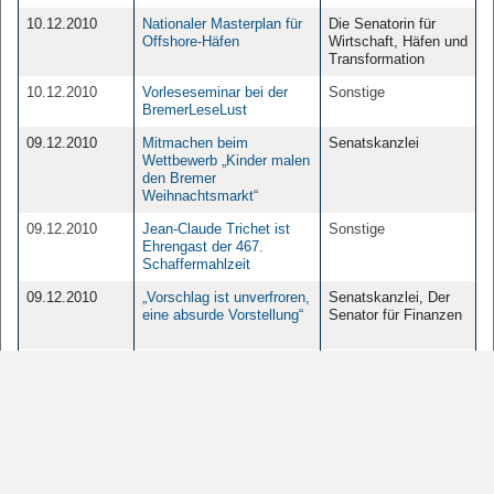
10.12.2010
Nationaler Masterplan für
Die Senatorin für
Offshore-Häfen
Wirtschaft, Häfen und
Transformation
10.12.2010
Vorleseseminar bei der
Sonstige
BremerLeseLust
09.12.2010
Mitmachen beim
Senatskanzlei
Wettbewerb „Kinder malen
den Bremer
Weihnachtsmarkt“
09.12.2010
Jean-Claude Trichet ist
Sonstige
Ehrengast der 467.
Schaffermahlzeit
09.12.2010
„Vorschlag ist unverfroren,
Senatskanzlei, Der
eine absurde Vorstellung“
Senator für Finanzen
09.12.2010
Staatsrat Golasowski
Die Senatorin für
zeichnete das Klinikum
Bau, Mobilität und
Bremen-Nord als
Stadtentwicklung
„fahrradaktiven Betrieb
2010“ aus
1
2
3
4
5
6
Seite