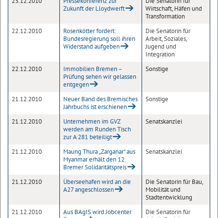
23.12.2010
Pressekonferenz zur
Die Senatorin für
Zukunft der Lloydwerft
Wirtschaft, Häfen und
Transformation
22.12.2010
Rosenkötter fordert:
Die Senatorin für
Bundesregierung soll ihren
Arbeit, Soziales,
Widerstand aufgeben
Jugend und
Integration
22.12.2010
Immobilien Bremen –
Sonstige
Prüfung sehen wir gelassen
entgegen
21.12.2010
Neuer Band des Bremisches
Sonstige
Jahrbuchs ist erschienen
21.12.2010
Unternehmen im GVZ
Senatskanzlei
werden am Runden Tisch
zur A 281 beteiligt
21.12.2010
Maung Thura „Zarganar“ aus
Senatskanzlei
Myanmar erhält den 12.
Bremer Solidaritätspreis
21.12.2010
Überseehafen wird an die
Die Senatorin für Bau,
A27 angeschlossen
Mobilität und
Stadtentwicklung
21.12.2010
Aus BAgIS wird Jobcenter
Die Senatorin für