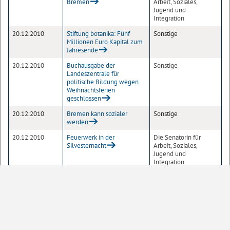
Bremen
Arbeit, Soziales,
Jugend und
Integration
20.12.2010
Stiftung botanika: Fünf
Sonstige
Millionen Euro Kapital zum
Jahresende
20.12.2010
Buchausgabe der
Sonstige
Landeszentrale für
politische Bildung wegen
Weihnachtsferien
geschlossen
20.12.2010
Bremen kann sozialer
Sonstige
werden
20.12.2010
Feuerwerk in der
Die Senatorin für
Silvesternacht
Arbeit, Soziales,
Jugend und
Integration
1
2
3
4
5
6
Seite
10
20
50
100
Einträge pro Seite