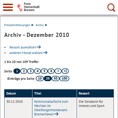
Suche:
Pressemitteilungen
Archiv
Archiv - Dezember 2010
Ressort auswählen
anderen Monat wählen
1 bis 20 von 109 Treffer
1
2
3
4
5
6
Seite
10
20
50
100
Einträge pro Seite
Datum
Titel
Ressort
30.12.2010
Kommunalaufsicht zum
Die Senatorin für
Wechsel im
Inneres und Sport
Oberbürgermeisteramt
Bremerhaven