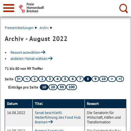
Suche:
Pressemitteilungen
Archiv
Archiv - August 2022
Ressort auswählen
anderen Monat wählen
71 bis 80 von 99 Treffer
1
2
3
4
5
6
7
8
9
10
Seite
10
20
50
100
Einträge pro Seite
Datum
Titel
Ressort
16.08.2022
Senat beschließt
Die Senatorin für
Weiterführung des Food Hub
Wirtschaft, Häfen und
Bremen
Transformation
16.08.2022
Bremer Senat will
Die Senatorin für Bau,