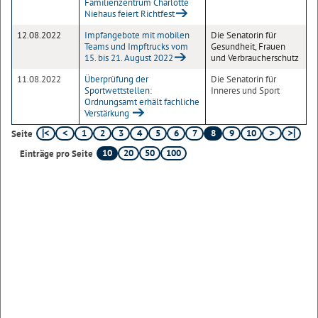
Familienzentrum Charlotte
Niehaus feiert Richtfest
12.08.2022
Impfangebote mit mobilen
Die Senatorin für
Teams und Impftrucks vom
Gesundheit, Frauen
15. bis 21. August 2022
und Verbraucherschutz
11.08.2022
Überprüfung der
Die Senatorin für
Sportwettstellen:
Inneres und Sport
Ordnungsamt erhält fachliche
Verstärkung
1
2
3
4
5
6
7
8
9
10
Seite
10
20
50
100
Einträge pro Seite