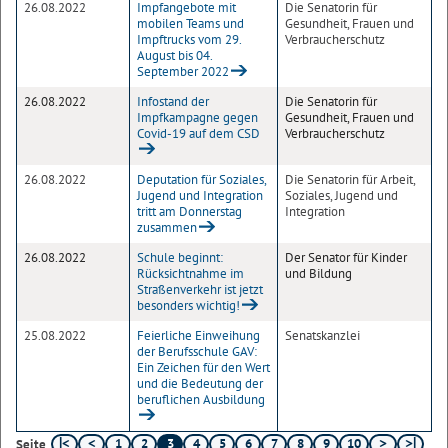
26.08.2022
Impfangebote mit
Die Senatorin für
mobilen Teams und
Gesundheit, Frauen und
Impftrucks vom 29.
Verbraucherschutz
August bis 04.
September 2022
26.08.2022
Infostand der
Die Senatorin für
Impfkampagne gegen
Gesundheit, Frauen und
Covid-19 auf dem CSD
Verbraucherschutz
26.08.2022
Deputation für Soziales,
Die Senatorin für Arbeit,
Jugend und Integration
Soziales, Jugend und
tritt am Donnerstag
Integration
zusammen
26.08.2022
Schule beginnt:
Der Senator für Kinder
Rücksichtnahme im
und Bildung
Straßenverkehr ist jetzt
besonders wichtig!
25.08.2022
Feierliche Einweihung
Senatskanzlei
der Berufsschule GAV:
Ein Zeichen für den Wert
und die Bedeutung der
beruflichen Ausbildung
1
2
3
4
5
6
7
8
9
10
Seite