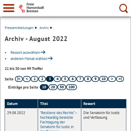
Suche:
Pressemitteilungen
Archiv
Archiv - August 2022
Ressort auswählen
anderen Monat wählen
21 bis 30 von 99 Treffer
1
2
3
4
5
6
7
8
9
10
Seite
10
20
50
100
Einträge pro Seite
Datum
Titel
Ressort
29.08.2022
"Resilienz des Rechts" –
Die Senatorin für Justiz
hochkarätig besetzte
und Verfassung
Fachtagung der
Senatorin für Justiz in