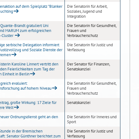
ienaktion auf dem Spielplatz "Blanker
Die Senatorin für Arbeit,
Huchting
Soziales, Jugend und
Integration
 Quante-Brandt gratuliert Uni
Die Senatorin für Gesundheit,
nd MARUM zum erfolgreichen
Frauen und
-Cluster
Verbraucherschutz
ge serbische Delegation informiert
Die Senatorin für Justiz und
 Justizvollzug und Soziale Dienste der
Verfassung
 Bremen
terin Karoline Linnert vertritt den
Der Senator für Finanzen,
 den Feierlichkeiten zum Tag der
Senatskanzlei
 Einheit in Berlin
greich evaluiert:
Die Senatorin für Gesundheit,
nsforschung auf hohem Niveau
Frauen und
Verbraucherschutz
itrag, große Wirkung: 17 Ziele für
Senatskanzlei
ere Welt
neuer Ordnungsdienst geht an den
Die Senatorin für Inneres und
Sport
Stunde in der Bremischen
Die Senatorin für Justiz und
aft: Senator Günthner berichtet zum
Verfassung