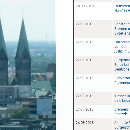
28.09.2018
Herbstfer
Hans" in 
27.09.2018
Senatorin
Bremen u
Exzellenz
27.09.2018
Hochrangi
sich über
Justiz in
27.09.2018
Bürgermeis
Senat bei
Deutschen
27.09.2018
BIPS erfol
Präventio
27.09.2018
Kleiner Be
eine bess
27.09.2018
Bremens 
Start
26.09.2018
Aktuelle 
Bürgersch