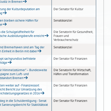
 Justiz in Bremen
zung der Kulturdeputation am
Der Senator für Kultur
ag
ten bleiben sichere Häfen für
Senatskanzlei
ge
n die Schulgeldfreiheit für
Die Senatorin für Gesundheit,
ische Ausbildungsberufe erreicht
Frauen und
Verbraucherschutz
nd Bremerhaven sind am Tag der
Senatskanzlei
 Einheit in Berlin mit dabei
ppt sachgrundlos befristete
Der Senator für Finanzen
rträge
für Himmelsstürmer" – Bundesweite
Die Senatorin für Wirtschaft,
mpagne zum Luft- und
Häfen und Transformation
tstandort Bremen
len weiter auf - Finanzressort
Der Senator für Finanzen
licht Bericht zur Umsetzung des
ichstellungsgesetzes in 2016
tieg in die Schuldentilgung - Senat
Der Senator für Finanzen
 Sanierungsbericht für Stabilitätsrat