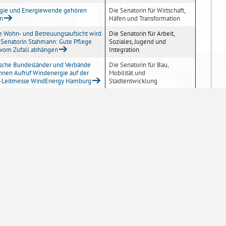
gie und Energiewende gehören
Die Senatorin für Wirtschaft,
n
Häfen und Transformation
 Wohn- und Betreuungsaufsicht wird
Die Senatorin für Arbeit,
 - Senatorin Stahmann: Gute Pflege
Soziales, Jugend und
t vom Zufall abhängen
Integration
sche Bundesländer und Verbände
Die Senatorin für Bau,
hnen Aufruf Windenergie auf der
Mobilität und
-Leitmesse WindEnergy Hamburg
Stadtentwicklung
mattpark in Huchting ist fertig
Die Senatorin für Bau,
Mobilität und
Stadtentwicklung
nwärterbezüge für den Justizvollzug
Die Senatorin für Justiz und
Verfassung
recke, fertig, los! swb-Marathon
Sonstige
m Roland
te für den Bremer Strafvollzug
Die Senatorin für Justiz und
Verfassung
ndel – Wir können auch anders!“
Der Senator für Finanzen
10
20
50
100
Einträge pro Seite
irtschaftswachstum im 1. Halbjahr
Die Senatorin für Inneres und