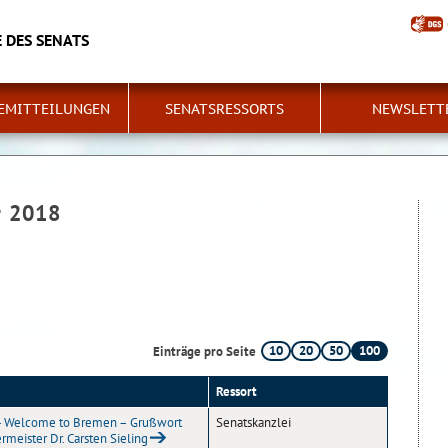
 DES SENATS
EMITTEILUNGEN
SENATSRESSORTS
NEWSLETT
r 2018
10
20
50
100
Einträge pro Seite
Ressort
 - Welcome to Bremen – Grußwort
Senatskanzlei
rmeister Dr. Carsten Sieling