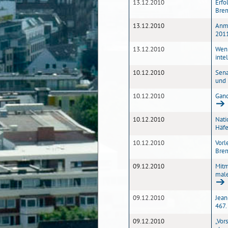
13.12.2010
Erfo
Bre
13.12.2010
Anme
2011
13.12.2010
Weni
inte
10.12.2010
Sena
und 
10.12.2010
Gand
10.12.2010
Nati
Häf
10.12.2010
Vorl
Bre
09.12.2010
Mitm
male
09.12.2010
Jean
467.
09.12.2010
„Vor