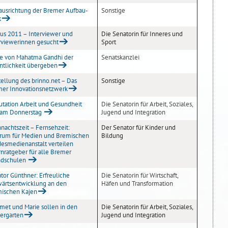
usrichtung der Bremer Aufbau-
Sonstige
k
us 2011 – Interviewer und
Die Senatorin für Inneres und
rviewerinnen gesucht
Sport
e von Mahatma Gandhi der
Senatskanzlei
ntlichkeit übergeben
tellung des brinno.net – Das
Sonstige
er Innovationsnetzwerk
tation Arbeit und Gesundheit
Die Senatorin für Arbeit, Soziales,
 am Donnerstag
Jugend und Integration
nachtszeit – Fernsehzeit:
Der Senator für Kinder und
rum für Medien und Bremischen
Bildung
esmedienanstalt verteilen
rnratgeber für alle Bremer
ndschulen
tor Günthner: Erfreuliche
Die Senatorin für Wirtschaft,
ärtsentwicklung an den
Häfen und Transformation
ischen Kajen
et und Marie sollen in den
Die Senatorin für Arbeit, Soziales,
ergarten
Jugend und Integration