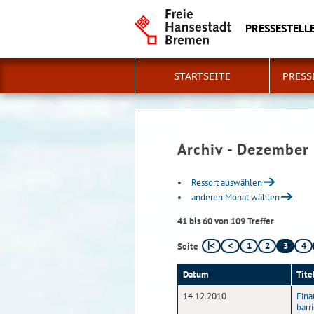
PRESSESTELLE
STARTSEITE
PRESS
Archiv - Dezember
Ressort auswählen
anderen Monat wählen
41 bis 60 von 109 Treffer
1
2
3
4
Seite
Datum
Tite
14.12.2010
Fina
barr