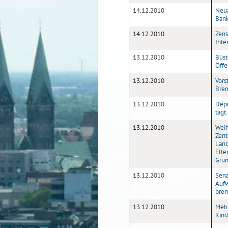
14.12.2010
Neua
Ban
14.12.2010
Zens
Inte
13.12.2010
Büst
Öffe
13.12.2010
Vors
Brem
13.12.2010
Depu
tagt
13.12.2010
Weih
Zent
Land
Elte
Gru
13.12.2010
Sena
Aufw
brem
13.12.2010
Mehm
Kind