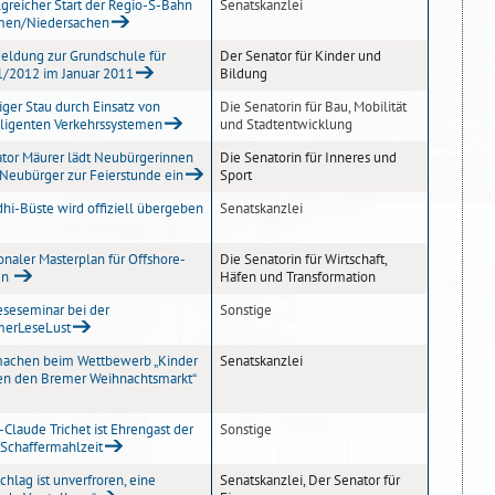
lgreicher Start der Regio-S-Bahn
Senatskanzlei
men/Niedersachen
ldung zur Grundschule für
Der Senator für Kinder und
/2012 im Januar 2011
Bildung
ger Stau durch Einsatz von
Die Senatorin für Bau, Mobilität
lligenten Verkehrssystemen
und Stadtentwicklung
tor Mäurer lädt Neubürgerinnen
Die Senatorin für Inneres und
Neubürger zur Feierstunde ein
Sport
hi-Büste wird offiziell übergeben
Senatskanzlei
onaler Masterplan für Offshore-
Die Senatorin für Wirtschaft,
en
Häfen und Transformation
eseseminar bei der
Sonstige
merLeseLust
achen beim Wettbewerb „Kinder
Senatskanzlei
n den Bremer Weihnachtsmarkt“
-Claude Trichet ist Ehrengast der
Sonstige
 Schaffermahlzeit
schlag ist unverfroren, eine
Senatskanzlei, Der Senator für