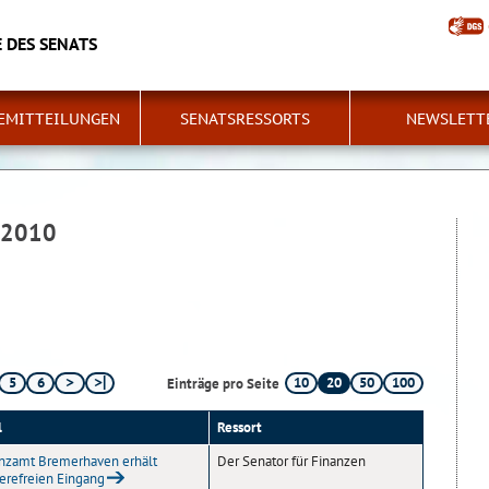
 DES SENATS
EMITTEILUNGEN
SENATSRESSORTS
NEWSLETT
 2010
5
6
10
20
50
100
Einträge pro Seite
l
Ressort
nzamt Bremerhaven erhält
Der Senator für Finanzen
ierefreien Eingang