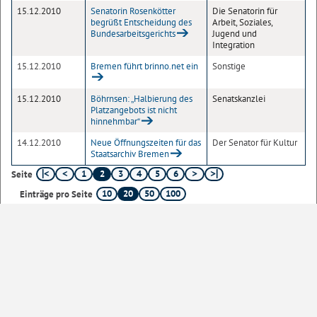
15.12.2010
Senatorin Rosenkötter
Die Senatorin für
begrüßt Entscheidung des
Arbeit, Soziales,
Bundesarbeitsgerichts
Jugend und
Integration
15.12.2010
Bremen führt brinno.net ein
Sonstige
15.12.2010
Böhrnsen: „Halbierung des
Senatskanzlei
Platzangebots ist nicht
hinnehmbar“
14.12.2010
Neue Öffnungszeiten für das
Der Senator für Kultur
Staatsarchiv Bremen
1
2
3
4
5
6
Seite
10
20
50
100
Einträge pro Seite