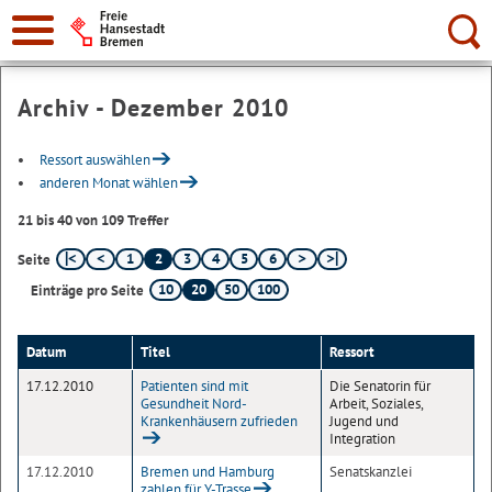
Suche:
Archiv - Dezember 2010
Ressort auswählen
anderen Monat wählen
21 bis 40 von 109 Treffer
1
2
3
4
5
6
Seite
10
20
50
100
Einträge pro Seite
Datum
Titel
Ressort
17.12.2010
Patienten sind mit
Die Senatorin für
Gesundheit Nord-
Arbeit, Soziales,
Krankenhäusern zufrieden
Jugend und
Integration
17.12.2010
Bremen und Hamburg
Senatskanzlei
zahlen für Y-Trasse