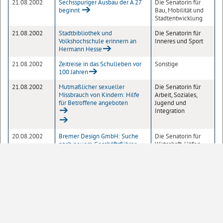
21.08.2002
Sechsspuriger Ausbau der A 27
Die Senatorin für
beginnt
Bau, Mobilität und
Stadtentwicklung
21.08.2002
Stadtbibliothek und
Die Senatorin für
Volkshochschule erinnern an
Inneres und Sport
Hermann Hesse
21.08.2002
Zeitreise in das Schulleben vor
Sonstige
100 Jahren
21.08.2002
Mutmaßlicher sexueller
Die Senatorin für
Missbrauch von Kindern: Hilfe
Arbeit, Soziales,
für Betroffene angeboten
Jugend und
Integration
20.08.2002
Bremer Design GmbH: Suche
Die Senatorin für
nach neuem Geschäftsführer
Wirtschaft, Häfen
wird auf erweiterter Basis
und Transformation
durchgeführt
20.08.2002
Weitere Bremer Polizisten im
Die Senatorin für
Einsatz gegen das Hochwasser
Inneres und Sport
20.08.2002
Globales Lernen: biz und
Der Senator für
Bildungssenator vereinbaren
Kinder und Bildung
neue schulische Angebote