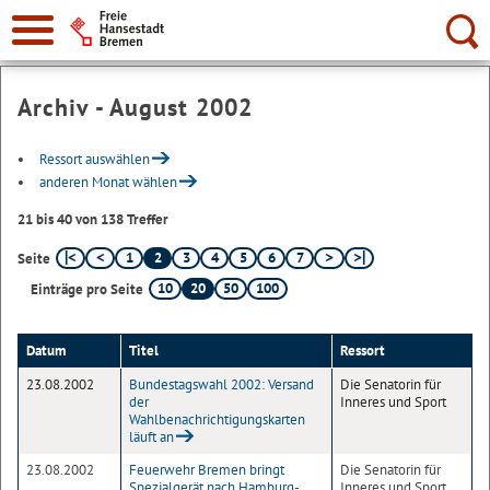
Suche:
Archiv - August 2002
Ressort auswählen
anderen Monat wählen
21 bis 40 von 138 Treffer
1
2
3
4
5
6
7
Seite
10
20
50
100
Einträge pro Seite
Datum
Titel
Ressort
23.08.2002
Bundestagswahl 2002: Versand
Die Senatorin für
der
Inneres und Sport
Wahlbenachrichtigungskarten
läuft an
23.08.2002
Feuerwehr Bremen bringt
Die Senatorin für
Spezialgerät nach Hamburg-
Inneres und Sport