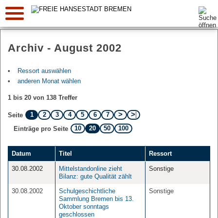
Suche:
Archiv - August 2002
Ressort auswählen
anderen Monat wählen
1 bis 20 von 138 Treffer
1
2
3
4
5
6
7
Seite
10
20
50
100
Einträge pro Seite
Datum
Titel
Ressort
30.08.2002
Mittelstandonline zieht
Sonstige
Bilanz: gute Qualität zählt
30.08.2002
Schulgeschichtliche
Sonstige
Sammlung Bremen bis 13.
Oktober sonntags
geschlossen