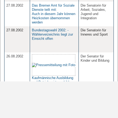
27.08.2002
Das Bremer Amt für Soziale
Die Senatorin für
Dienste teilt mit:
Arbeit, Soziales,
Auch in diesem Jahr können
Jugend und
Heizkosten übernommen
Integration
werden
27.08.2002
Bundestagswahl 2002: -
Die Senatorin für
Wählerverzeichnis liegt zur
Inneres und Sport
Einsicht offen
26.08.2002
Der Senator für
Kinder und Bildung
Kaufmännische Ausbildung
und Betriebswirteausbildung
in einem Ausbildungsgang
26.08.2002
Master-Studiengang zur
Sonstige
aquatischen Tropenökologie
für fünf Jahre akkreditiert
26.08.2002
Studiengang zum
Sonstige
Küstenzonenmanagement in