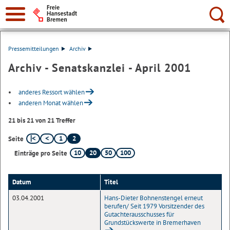
Suche:
Pressemitteilungen
Archiv
Archiv - Senatskanzlei - April 2001
anderes Ressort wählen
anderen Monat wählen
21 bis 21 von 21 Treffer
1
2
Seite
10
20
50
100
Einträge pro Seite
Datum
Titel
03.04.2001
Hans-Dieter Bohnenstengel erneut
berufen/ Seit 1979 Vorsitzender des
Gutachterausschusses für
Grundstückswerte in Bremerhaven