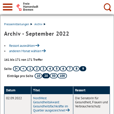
Suche:
Pressemitteilungen
Archiv
Archiv - September 2022
Ressort auswählen
anderen Monat wählen
161 bis 171 von 171 Treffer
1
2
3
4
5
6
7
8
9
Seite
10
20
50
100
Einträge pro Seite
Datum
Titel
Ressort
02.09.2022
NordWest
Die Senatorin für
GesundheitsAward:
Gesundheit, Frauen und
Gesundheitsfachkräfte im
Verbraucherschutz
Quartier ausgezeichnet