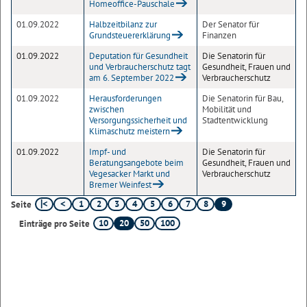
Homeoffice-Pauschale
01.09.2022
Halbzeitbilanz zur
Der Senator für
Grundsteuererklärung
Finanzen
01.09.2022
Deputation für Gesundheit
Die Senatorin für
und Verbraucherschutz tagt
Gesundheit, Frauen und
am 6. September 2022
Verbraucherschutz
01.09.2022
Herausforderungen
Die Senatorin für Bau,
zwischen
Mobilität und
Versorgungssicherheit und
Stadtentwicklung
Klimaschutz meistern
01.09.2022
Impf- und
Die Senatorin für
Beratungsangebote beim
Gesundheit, Frauen und
Vegesacker Markt und
Verbraucherschutz
Bremer Weinfest
1
2
3
4
5
6
7
8
9
Seite
10
20
50
100
Einträge pro Seite