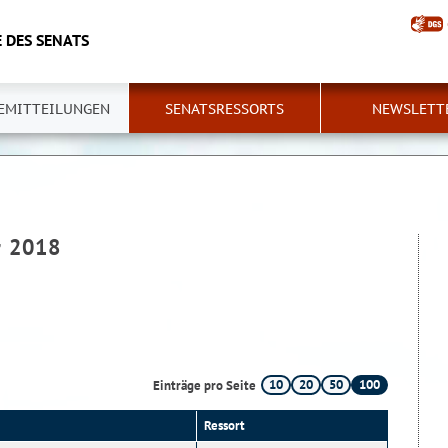
 DES SENATS
EMITTEILUNGEN
SENATSRESSORTS
NEWSLETT
r 2018
10
20
50
100
Einträge pro Seite
Ressort