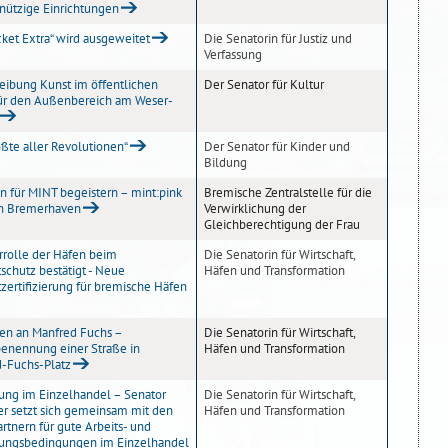
ützige Einrichtungen
cket Extra“ wird ausgeweitet
Die Senatorin für Justiz und
Verfassung
eibung Kunst im öffentlichen
Der Senator für Kultur
ür den Außenbereich am Weser-
ößte aller Revolutionen“
Der Senator für Kinder und
Bildung
 für MINT begeistern – mint:pink
Bremische Zentralstelle für die
 in Bremerhaven
Verwirklichung der
Gleichberechtigung der Frau
errolle der Häfen beim
Die Senatorin für Wirtschaft,
chutz bestätigt - Neue
Häfen und Transformation
ertifizierung für bremische Häfen
n an Manfred Fuchs –
Die Senatorin für Wirtschaft,
enennung einer Straße in
Häfen und Transformation
-Fuchs-Platz
ung im Einzelhandel – Senator
Die Senatorin für Wirtschaft,
r setzt sich gemeinsam mit den
Häfen und Transformation
artnern für gute Arbeits- und
ungsbedingungen im Einzelhandel