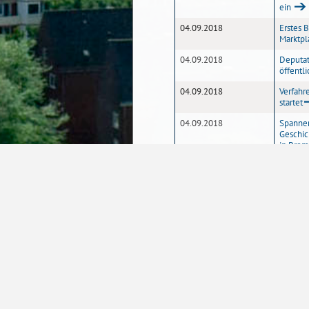
ein
04.09.2018
Erstes 
Marktpl
04.09.2018
Deputat
öffentli
04.09.2018
Verfahr
startet
04.09.2018
Spannen
Geschic
in Bre
04.09.2018
Einladu
Entwic
04.09.2018
Bremer 
Bürgerf
04.09.2018
Wie fahr
Fahrradk
03.09.2018
Sechste
gestarte
03.09.2018
Mehr Wo
Wohnhei