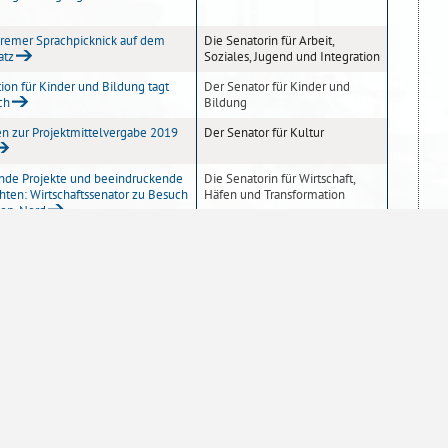
Bremer Sprachpicknick auf dem
Die Senatorin für Arbeit,
atz
Soziales, Jugend und Integration
ion für Kinder und Bildung tagt
Der Senator für Kinder und
ch
Bildung
en zur Projektmittelvergabe 2019
Der Senator für Kultur
de Projekte und beeindruckende
Die Senatorin für Wirtschaft,
hten: Wirtschaftssenator zu Besuch
Häfen und Transformation
men-Nord
ng für Medien: Offenes Forum zur
Senatskanzlei
klungszusammenarbeit
Bürgerinnen und Bürger beim
Senatskanzlei
est des Bundespräsidenten
radfreundlich ist Bremen? - 8.
Die Senatorin für Bau, Mobilität
limatest ist gestartet
und Stadtentwicklung
 Bremer Integrationswoche ist
Die Senatorin für Arbeit,
t
Soziales, Jugend und Integration
hnraum für Studierende:
Die Senatorin für Arbeit,
m für Geflüchtete wird
Soziales, Jugend und