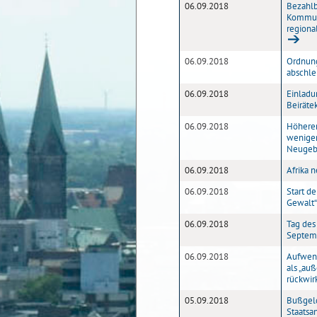
06.09.2018
Bezahlb
Kommuna
region
06.09.2018
Ordnung
abschl
06.09.2018
Einladu
Beiräte
06.09.2018
Höherer
weniger
Neugeb
06.09.2018
Afrika 
06.09.2018
Start de
Gewalt“
06.09.2018
Tag des
Septem
06.09.2018
Aufwend
als „au
rückwir
05.09.2018
Bußgel
Staatsa