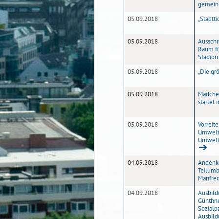
gemeinn
05.09.2018
„Stadtti
05.09.2018
Ausschr
Raum f
Stadion
05.09.2018
„Die gr
05.09.2018
Mädchen
startet
05.09.2018
Vorreit
Umwelts
Umweltz
04.09.2018
Andenke
Teilumb
Manfred
04.09.2018
Ausbild
Günthne
Sozialp
Ausbild