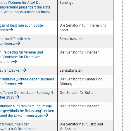
ares Wohnen für Alle! Der
Sonstige
lverbund präsentiert die erste
ale Wohnungsmarktbeobachtung
samt lässt nun auch Boote
Die Senatorin für Inneres und
eppen
Sport
ng zur öffentlichen
Senatskanzlei
konferenz
 Freibetrag für Vereine und
Der Senator für Finanzen
 Bürokratie für Eltern von
orenen
neu entdecken
Senatskanzlei
r Initiative „Schule gegen sexuelle
Der Senator für Kinder und
 in Bremen
Bildung
 offenen Denkmals am Sonntag, 9.
Der Senator für Kultur
ber 2018
ungen für Krankheit und Pflege
Der Senator für Finanzen
ßergewöhnliche Belastung“ senken
kend die Einkommensteuer
dzuweisungen der
Die Senatorin für Justiz und
nwaltschaft Bremen an
Verfassung