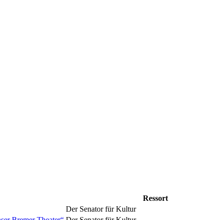
Ressort
Der Senator für Kultur
nser Bremer Theater“
Der Senator für Kultur