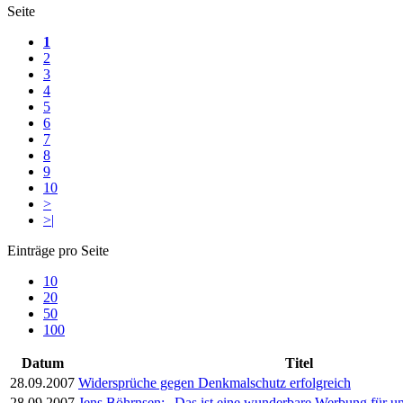
Seite
1
2
3
4
5
6
7
8
9
10
>
>|
Einträge pro Seite
10
20
50
100
Datum
Titel
28.09.2007
Widersprüche gegen Denkmalschutz erfolgreich
28.09.2007
Jens Böhrnsen: „Das ist eine wunderbare Werbung für u