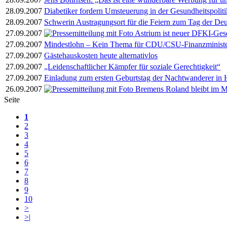
28.09.2007
Diabetiker fordern Umsteuerung in der Gesundheitspoliti
28.09.2007
Schwerin Austragungsort für die Feiern zum Tag der Deu
27.09.2007
Astrium ist neuer DFKI-Gese
27.09.2007
Mindestlohn – Kein Thema für CDU/CSU-Finanzminist
27.09.2007
Gästehauskosten heute alternativlos
27.09.2007
„Leidenschaftlicher Kämpfer für soziale Gerechtigkeit“
27.09.2007
Einladung zum ersten Geburtstag der Nachtwanderer in 
26.09.2007
Bremens Roland bleibt im Mi
Seite
1
2
3
4
5
6
7
8
9
10
>
>|