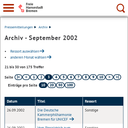
Suche:
Pressemitteilungen
Archiv
Archiv - September 2002
Ressort auswählen
anderen Monat wählen
21 bis 30 von 175 Treffer
1
2
3
4
5
6
7
8
9
10
Seite
10
20
50
100
Einträge pro Seite
Datum
Titel
Ressort
26.09.2002
Die Deutsche
Sonstige
Kammerphilharmonie
Bremen für UNICEF
26.09.2002
Vom Pinselstrich zum
Sonstige