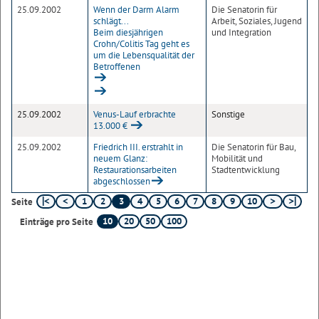
25.09.2002
Wenn der Darm Alarm
Die Senatorin für
schlägt...
Arbeit, Soziales, Jugend
Beim diesjährigen
und Integration
Crohn/Colitis Tag geht es
um die Lebensqualität der
Betroffenen
25.09.2002
Venus-Lauf erbrachte
Sonstige
13.000 €
25.09.2002
Friedrich III. erstrahlt in
Die Senatorin für Bau,
neuem Glanz:
Mobilität und
Restaurationsarbeiten
Stadtentwicklung
abgeschlossen
1
2
3
4
5
6
7
8
9
10
Seite
10
20
50
100
Einträge pro Seite