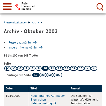
Suche:
Pressemitteilungen
Archiv
Archiv - Oktober 2002
Ressort auswählen
anderen Monat wählen
91 bis 100 von 148 Treffer
Seite
6
7
8
9
10
11
12
13
14
15
10
20
50
100
Einträge pro Seite
Datum
Titel
Ressort
15.10.2002
Neuer Internet-Auftritt der
Die Senatorin für
Bremischen
Wirtschaft, Häfen und
Hafenvertretung
Transformation