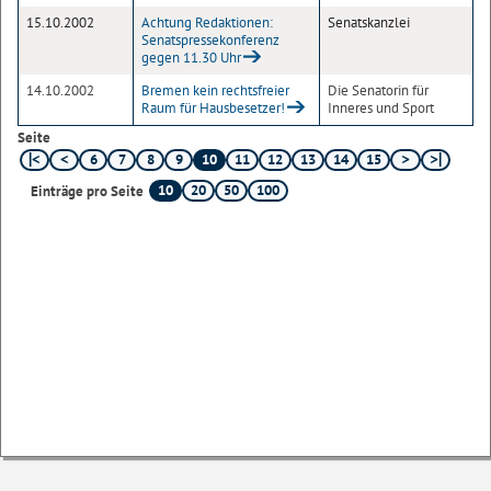
15.10.2002
Achtung Redaktionen:
Senatskanzlei
Senatspressekonferenz
gegen 11.30 Uhr
14.10.2002
Bremen kein rechtsfreier
Die Senatorin für
Raum für Hausbesetzer!
Inneres und Sport
Seite
6
7
8
9
10
11
12
13
14
15
10
20
50
100
Einträge pro Seite