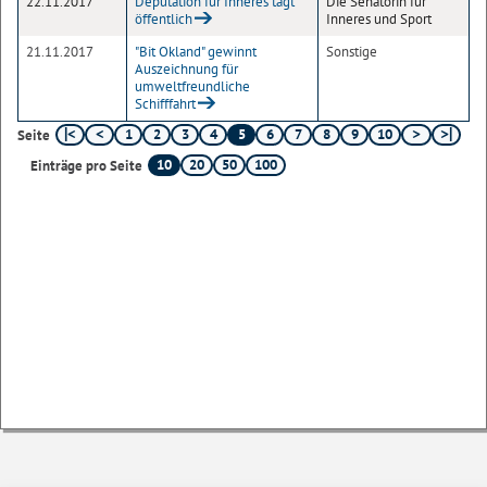
22.11.2017
Deputation für Inneres tagt
Die Senatorin für
öffentlich
Inneres und Sport
21.11.2017
"Bit Okland" gewinnt
Sonstige
Auszeichnung für
umweltfreundliche
Schifffahrt
1
2
3
4
5
6
7
8
9
10
Seite
10
20
50
100
Einträge pro Seite