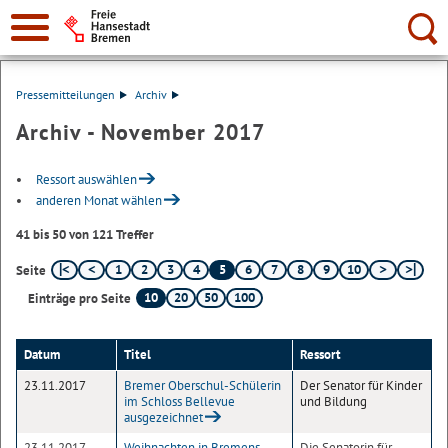
Suche:
Pressemitteilungen
Archiv
Archiv - November 2017
Ressort auswählen
anderen Monat wählen
41 bis 50 von 121 Treffer
1
2
3
4
5
6
7
8
9
10
Seite
10
20
50
100
Einträge pro Seite
Datum
Titel
Ressort
23.11.2017
Bremer Oberschul-Schülerin
Der Senator für Kinder
im Schloss Bellevue
und Bildung
ausgezeichnet
23.11.2017
Weihnachten in Bremens
Die Senatorin für