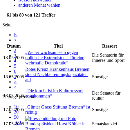
anderen Monat wählen
61 bis 80 von 121 Treffer
Seite
|<
<
1
Datum
Titel
Ressort
2
„Weiter wachsam sein gegen
Die Senatorin für
3
18.05.2005
politische Extremisten – für eine
Inneres und Sport
4
wehrhafte Demokratie“
5
Rotes Kreuz Krankenhaus Bremen
6
stockt Nachbetreuungskapazitäten
7
18.05.2005
Sonstige
auf
>
>|
„Die k.m.b. ist im Kulturressort
Der Senator für
18.05.2005
angekommen“
Einträge pro Seite
Kultur
10
„Günter Grass Stiftung Bremen“ ist
17.05.2005
Sonstige
20
richtig
50
100
17.05.2005
Bundespräsident Horst Köhler in
Senatskanzlei
Bremen