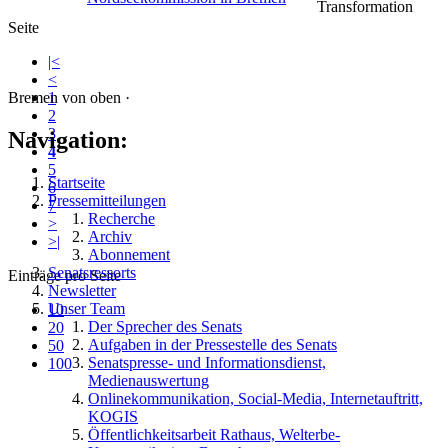
Transformation
Seite
|<
<
Bremen von oben ·
1
2
3
Navigation:
4
5
Startseite
6
Pressemitteilungen
7
Recherche
>
Archiv
>|
Abonnement
Senatsressorts
Einträge pro Seite
Newsletter
Unser Team
10
Der Sprecher des Senats
20
Aufgaben in der Pressestelle des Senats
50
Senatspresse- und Informationsdienst,
100
Medienauswertung
Onlinekommunikation, Social-Media, Internetauftritt,
KOGIS
Öffentlichkeitsarbeit Rathaus, Welterbe-