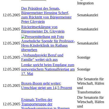
Integration
Der Präsident des Senats,
Bürgermeister Henning Scherf,
12.05.2005
Senatskanzlei
zum Rücktritt von Bürgermeister
Peter Gloystein
Rücktrittserklärung von
12.05.2005
Senatskanzlei
Bürgermeister Dr. Gloystein
Ansehnliche Spende für Professor-
12.05.2005
Senatskanzlei
Hess-Kinderklinik im Rathaus
übergeben
„Verbundprojekt Beruf und
12.05.2005
Sonstige
Familie“ weitet sich aus
Lemke spricht beim Empfang zum
12.05.2005
norwegischem Nationalfeiertag am
Sonstige
17. Mai
Die Senatorin für
Boxen-Boom geht weiter:
Wirtschaft, Häfen
12.05.2005
Umschlag steigt um 14,5 Prozent
und
Transformation
Die Senatorin für
Erstmals Treffen der
Wirtschaft, Häfen
12.05.2005
Transportgruppe der
und
Nordseekommission in Bremen