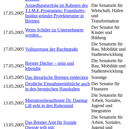
Ansiedlungserfolg im Rahmen des
Die Senatorin für
T.I.M.E-Programms: Fraunhofer-
Wirtschaft, Häfen
17.05.2005
Institut gründet Projektgruppe in
und
Bremen
Transformation
Der Senator für
Wenn Schüler zu Unternehmern
17.05.2005
Kinder und
werden...
Bildung
Die Senatorin für
17.05.2005
Vollsperrung der Buchtstraße
Bau, Mobilität und
Stadtentwicklung
Die Senatorin für
Bremer Dächer – grün und
17.05.2005
Bau, Mobilität und
lebendig
Stadtentwicklung
15.05.2005
Das literarische Bremen entdecken
Sonstige
Deutliche Einnahmeeinbrüche auch
Der Senator für
13.05.2005
in den bremischen Haushalten
Finanzen
Die Senatorin für
Migrationsbeauftragte Dr. Dagmar
Arbeit, Soziales,
13.05.2005
Lill geht in den Ruhestand
Jugend und
Integration
Die Senatorin für
Das Bremer Amt für Soziale
Arbeit, Soziales,
13.05.2005
Dienste teilt mit:
Jugend und