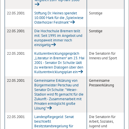
22.05.2001
Stiftung Dr. Heines spendet
Sonstige
10.000 Mark für die „Spielwiese
Osterholzer Feldmark“
22.05.2001
Die Hochschule Bremen teilt
Sonstige
mit: Seit 1995 im Angebot und
europaweit immer noch
einzigartig
22.05.2001
Kulturentwicklungsgespräch
Die Senatorin für
„Literatur in Bremen“ am 23. Mai
Inneres und Sport
2001 - Senator Dr. Schulte lädt
zu weiteren Dialogen über den
Kulturentwicklungsplan ein
22.05.2001
Gemeinsame Erklärung von
Gemeinsame
Bürgermeister Perschau und
Presseerklärung
Senator Dr.Schulte: "Weser-
Stadion wird fit gemacht für die
Zukunft - Zusammenarbeit mit
Privaten ermöglicht große
Lösung"
22.05.2001
Landespflegegeld: Senat
Die Senatorin für
beschließt
Arbeit, Soziales,
Besitzstandsregelung für
Jugend und