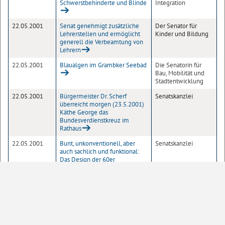
Schwerstbehinderte und Blinde
Integration
22.05.2001
Senat genehmigt zusätzliche
Der Senator für
Lehrerstellen und ermöglicht
Kinder und Bildung
generell die Verbeamtung von
Lehrern
22.05.2001
Blaualgen im Grambker Seebad
Die Senatorin für
Bau, Mobilität und
Stadtentwicklung
22.05.2001
Bürgermeister Dr. Scherf
Senatskanzlei
überreicht morgen (23.5.2001)
Käthe George das
Bundesverdienstkreuz im
Rathaus
22.05.2001
Bunt, unkonventionell, aber
Senatskanzlei
auch sachlich und funktional:
Das Design der 60er
21.05.2001
Schlachte boomt: 2000
Sonstige
Freiluftplätze
21.05.2001
Die Bremer Touristik-Zentrale
Sonstige
GmbH (BTZ) teilt mit: