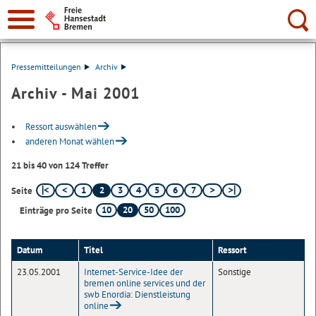
Suche:
Pressemitteilungen
Archiv
Archiv - Mai 2001
Ressort auswählen
anderen Monat wählen
21 bis 40 von 124 Treffer
1
2
3
4
5
6
7
Seite
10
20
50
100
Einträge pro Seite
Datum
Titel
Ressort
23.05.2001
Internet-Service-Idee der
Sonstige
bremen online services und der
swb Enordia: Dienstleistung
online