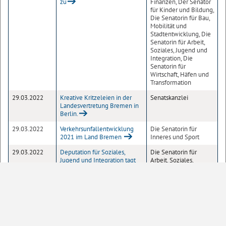
zu
Finanzen, Der Senator
für Kinder und Bildung,
Die Senatorin für Bau,
Mobilität und
Stadtentwicklung, Die
Senatorin für Arbeit,
Soziales, Jugend und
Integration, Die
Senatorin für
Wirtschaft, Häfen und
Transformation
29.03.2022
Kreative Kritzeleien in der
Senatskanzlei
Landesvertretung Bremen in
Berlin.
29.03.2022
Verkehrsunfallentwicklung
Die Senatorin für
2021 im Land Bremen
Inneres und Sport
29.03.2022
Deputation für Soziales,
Die Senatorin für
Jugend und Integration tagt
Arbeit, Soziales,
am Donnerstag, 31. März 2022
Jugend und Integration
28.03.2022
"Z"-Zeichen steht für
Die Senatorin für
Zustimmung zum Angriff
Inneres und Sport
Russlands auf die Ukraine
28.03.2022
Bürgermeister Bovenschulte:
Senatskanzlei