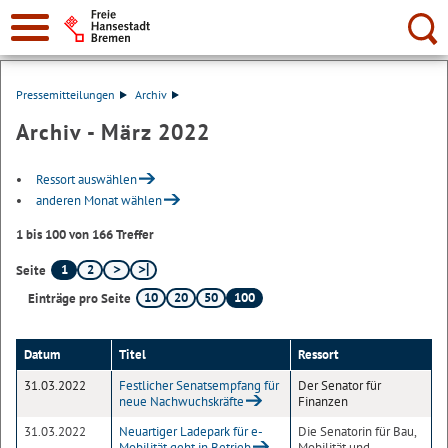
Suche:
Pressemitteilungen
Archiv
Archiv - März 2022
Ressort auswählen
anderen Monat wählen
1 bis 100 von 166 Treffer
1
2
Seite
10
20
50
100
Einträge pro Seite
Datum
Titel
Ressort
31.03.2022
Festlicher Senatsempfang für
Der Senator für
neue Nachwuchskräfte
Finanzen
31.03.2022
Neuartiger Ladepark für e-
Die Senatorin für Bau,
Mobilität geht in Betrieb
Mobilität und