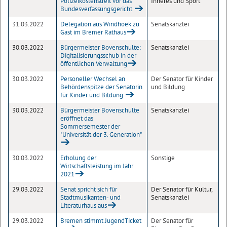
Polizeikostenstreit vor das
Inneres und Sport
Bundesverfassungsgericht
31.03.2022
Delegation aus Windhoek zu
Senatskanzlei
Gast im Bremer Rathaus
30.03.2022
Bürgermeister Bovenschulte:
Senatskanzlei
Digitalisierungsschub in der
öffentlichen Verwaltung
30.03.2022
Personeller Wechsel an
Der Senator für Kinder
Behördenspitze der Senatorin
und Bildung
für Kinder und Bildung
30.03.2022
Bürgermeister Bovenschulte
Senatskanzlei
eröffnet das
Sommersemester der
"Universität der 3. Generation"
30.03.2022
Erholung der
Sonstige
Wirtschaftsleistung im Jahr
2021
29.03.2022
Senat spricht sich für
Der Senator für Kultur,
Stadtmusikanten- und
Senatskanzlei
Literaturhaus aus
29.03.2022
Bremen stimmt JugendTicket
Der Senator für