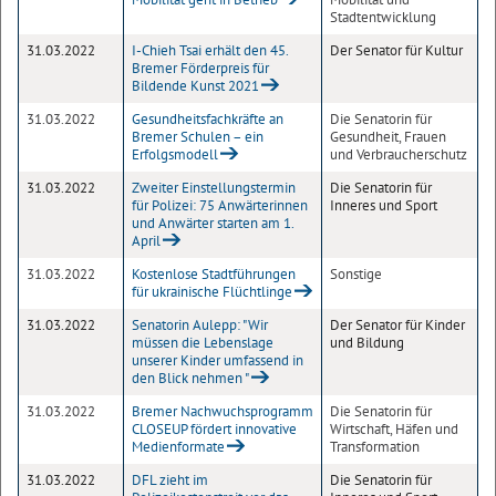
Stadtentwicklung
31.03.2022
I-Chieh Tsai erhält den 45.
Der Senator für Kultur
Bremer Förderpreis für
Bildende Kunst 2021
31.03.2022
Gesundheitsfachkräfte an
Die Senatorin für
Bremer Schulen – ein
Gesundheit, Frauen
Erfolgsmodell
und Verbraucherschutz
31.03.2022
Zweiter Einstellungstermin
Die Senatorin für
für Polizei: 75 Anwärterinnen
Inneres und Sport
und Anwärter starten am 1.
April
31.03.2022
Kostenlose Stadtführungen
Sonstige
für ukrainische Flüchtlinge
31.03.2022
Senatorin Aulepp: "Wir
Der Senator für Kinder
müssen die Lebenslage
und Bildung
unserer Kinder umfassend in
den Blick nehmen "
31.03.2022
Bremer Nachwuchsprogramm
Die Senatorin für
CLOSEUP fördert innovative
Wirtschaft, Häfen und
Medienformate
Transformation
31.03.2022
DFL zieht im
Die Senatorin für