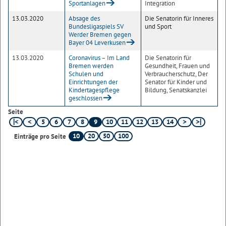
Sportanlagen
Integration
13.03.2020
Absage des
Die Senatorin für Inneres
Bundesligaspiels SV
und Sport
Werder Bremen gegen
Bayer 04 Leverkusen
13.03.2020
Coronavirus – Im Land
Die Senatorin für
Bremen werden
Gesundheit, Frauen und
Schulen und
Verbraucherschutz, Der
Einrichtungen der
Senator für Kinder und
Kindertagespflege
Bildung, Senatskanzlei
geschlossen
Seite
5
6
7
8
9
10
11
12
13
14
10
20
50
100
Einträge pro Seite