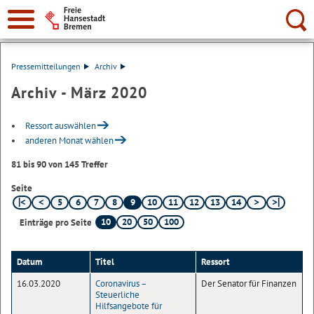
Suche:
Pressemitteilungen
Archiv
Archiv - März 2020
Ressort auswählen
anderen Monat wählen
81 bis 90 von 145 Treffer
Seite
5
6
7
8
9
10
11
12
13
14
10
20
50
100
Einträge pro Seite
Datum
Titel
Ressort
16.03.2020
Coronavirus –
Der Senator für Finanzen
Steuerliche
Hilfsangebote für