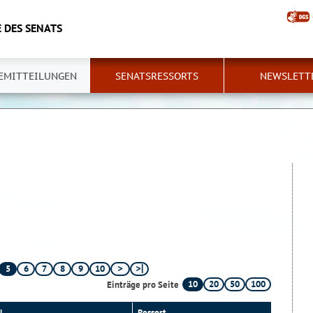
 DES SENATS
EMITTEILUNGEN
SENATSRESSORTS
NEWSLETT
5
6
7
8
9
10
10
20
50
100
Einträge pro Seite
l
Ressort