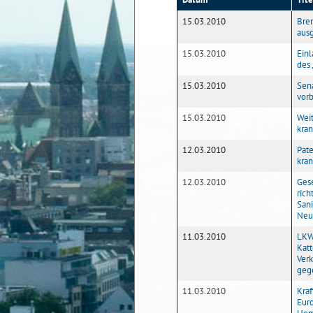
15.03.2010
Brem
aus
15.03.2010
Ein
des
15.03.2010
Sena
vorb
15.03.2010
Weit
kran
12.03.2010
Pate
kran
12.03.2010
Gese
rich
San
Neus
11.03.2010
LKW
Kat
Ver
geg
11.03.2010
Kraf
Eur