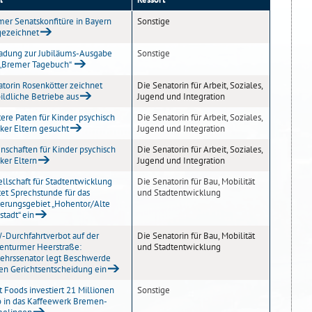
er Senatskonfitüre in Bayern
Sonstige
gezeichnet
ladung zur Jubiläums-Ausgabe
Sonstige
 „Bremer Tagebuch“
torin Rosenkötter zeichnet
Die Senatorin für Arbeit, Soziales,
ildliche Betriebe aus
Jugend und Integration
ere Paten für Kinder psychisch
Die Senatorin für Arbeit, Soziales,
ker Eltern gesucht
Jugend und Integration
nschaften für Kinder psychisch
Die Senatorin für Arbeit, Soziales,
ker Eltern
Jugend und Integration
llschaft für Stadtentwicklung
Die Senatorin für Bau, Mobilität
tet Sprechstunde für das
und Stadtentwicklung
ierungsgebiet „Hohentor/Alte
tadt“ ein
-Durchfahrtverbot auf der
Die Senatorin für Bau, Mobilität
tenturmer Heerstraße:
und Stadtentwicklung
kehrssenator legt Beschwerde
en Gerichtsentscheidung ein
t Foods investiert 21 Millionen
Sonstige
o in das Kaffeewerk Bremen-