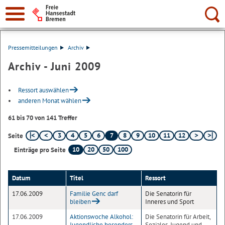
Suche:
Pressemitteilungen
Archiv
Archiv - Juni 2009
Ressort auswählen
anderen Monat wählen
61 bis 70 von 141 Treffer
3
4
5
6
7
8
9
10
11
12
Seite
10
20
50
100
Einträge pro Seite
Datum
Titel
Ressort
17.06.2009
Familie Genc darf
Die Senatorin für
bleiben
Inneres und Sport
17.06.2009
Aktionswoche Alkohol:
Die Senatorin für Arbeit,
Jugendliche besonders
Soziales, Jugend und