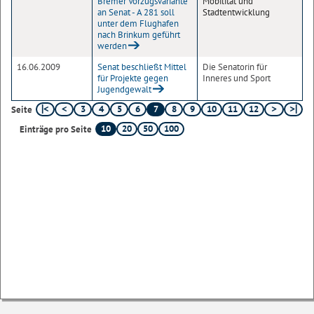
Bremer Vorzugsvariante
Mobilität und
an Senat - A 281 soll
Stadtentwicklung
unter dem Flughafen
nach Brinkum geführt
werden
16.06.2009
Senat beschließt Mittel
Die Senatorin für
für Projekte gegen
Inneres und Sport
Jugendgewalt
3
4
5
6
7
8
9
10
11
12
Seite
10
20
50
100
Einträge pro Seite