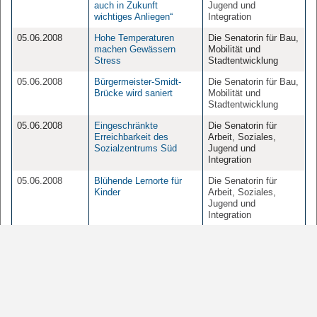
auch in Zukunft
Jugend und
wichtiges Anliegen“
Integration
05.06.2008
Hohe Temperaturen
Die Senatorin für Bau,
machen Gewässern
Mobilität und
Stress
Stadtentwicklung
05.06.2008
Bürgermeister-Smidt-
Die Senatorin für Bau,
Brücke wird saniert
Mobilität und
Stadtentwicklung
05.06.2008
Eingeschränkte
Die Senatorin für
Erreichbarkeit des
Arbeit, Soziales,
Sozialzentrums Süd
Jugend und
Integration
05.06.2008
Blühende Lernorte für
Die Senatorin für
Kinder
Arbeit, Soziales,
Jugend und
Integration
04.06.2008
Leitungs-Stelle am
Der Senator für Kultur
Studiohaus Grambke
wird verlängert
04.06.2008
Besuch aus Brüssel:
Senatskanzlei
Deutschlands
Botschafter bei der EU
kommt nach Bremen und