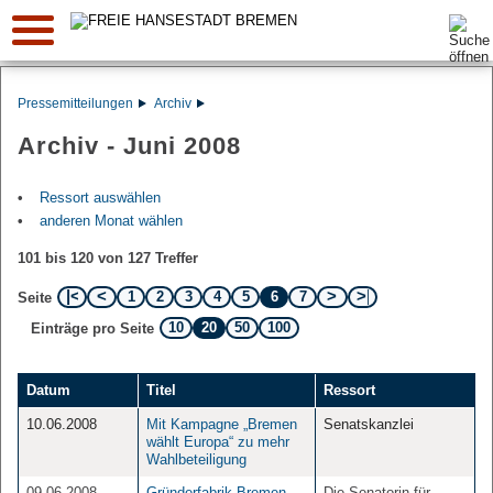
Suche:
Pressemitteilungen
Archiv
Archiv - Juni 2008
Ressort auswählen
anderen Monat wählen
101 bis 120 von 127 Treffer
1
2
3
4
5
6
7
Seite
10
20
50
100
Einträge pro Seite
Datum
Titel
Ressort
10.06.2008
Mit Kampagne „Bremen
Senatskanzlei
wählt Europa“ zu mehr
Wahlbeteiligung
09.06.2008
Gründerfabrik Bremen
Die Senatorin für