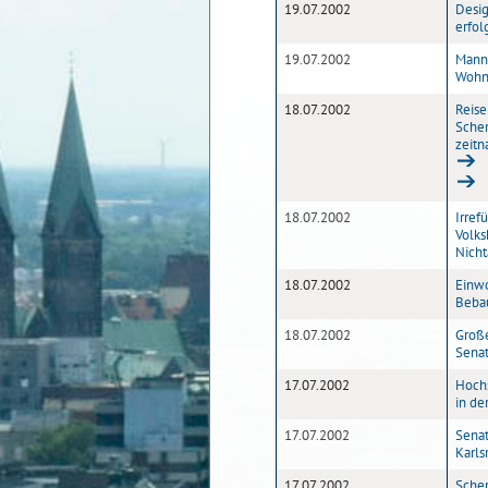
19.07.2002
Desi
erfol
19.07.2002
Mann 
Wohn
18.07.2002
Reise
Scher
zeitn
18.07.2002
Irref
Volks
Nicht
18.07.2002
Einw
Beba
18.07.2002
Große
Sena
17.07.2002
Hochs
in de
17.07.2002
Senat
Karls
17.07.2002
Scher