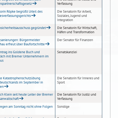
spartnerschaftsgesetz
Verfassung
orin Röpke begrüßt Urteil des
Die Senatorin für Arbeit,
sverfassungsgerichts
Soziales, Jugend und
Integration
sicherheitsausschuss gegründet
Die Senatorin für Wirtschaft,
Häfen und Transformation
sanierungen: Bürgermeister
Der Senator für Finanzen
hau erfreut über Baufortschritte
ntrag ins Goldene Buch und
Senatskanzlei
räch mit Bremer Unternehmern im
aus
te Katastrophenschutzübung
Die Senatorin für Inneres und
deutschlands im September in
Sport
en
ich Klein seit heute Leiter der Bremer
Die Senatorin für Justiz und
sanwaltschaft
Verfassung
regen am Sonntag nicht ohne Folgen
Sonstige