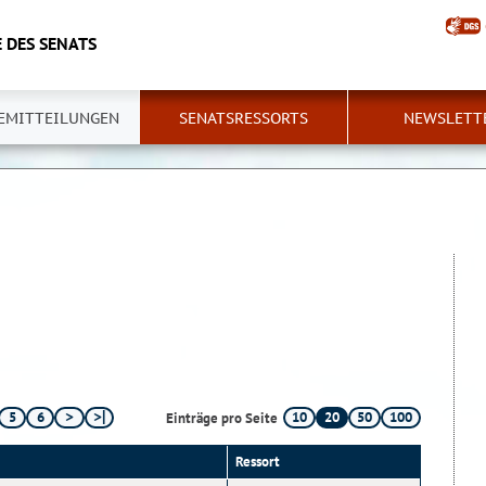
 DES SENATS
EMITTEILUNGEN
SENATSRESSORTS
NEWSLETT
5
6
10
20
50
100
Einträge pro Seite
Ressort