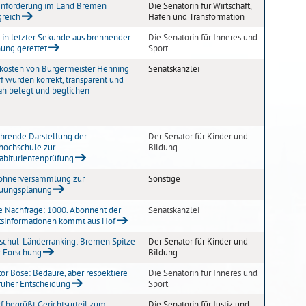
gnförderung im Land Bremen
Die Senatorin für Wirtschaft,
greich
Häfen und Transformation
in letzter Sekunde aus brennender
Die Senatorin für Inneres und
ung gerettet
Sport
kosten von Bürgermeister Henning
Senatskanzlei
f wurden korrekt, transparent und
ah belegt und beglichen
ührende Darstellung der
Der Senator für Kinder und
hochschule zur
Bildung
abiturientenprüfung
ohnerversammlung zur
Sonstige
uungsplanung
 Nachfrage: 1000. Abonnent der
Senatskanzlei
tsinformationen kommt aus Hof
chul-Länderranking: Bremen Spitze
Der Senator für Kinder und
r Forschung
Bildung
or Böse: Bedaure, aber respektiere
Die Senatorin für Inneres und
ruher Entscheidung
Sport
f begrüßt Gerichtsurteil zum
Die Senatorin für Justiz und