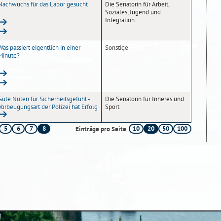
Nachwuchs für das Labor gesucht
Die Senatorin für Arbeit,
Soziales, Jugend und
Integration
Was passiert eigentlich in einer
Sonstige
Minute?
Gute Noten für Sicherheitsgefühl -
Die Senatorin für Inneres und
Vorbeugungsart der Polizei hat Erfolg
Sport
5
6
7
8
10
20
50
100
Einträge pro Seite