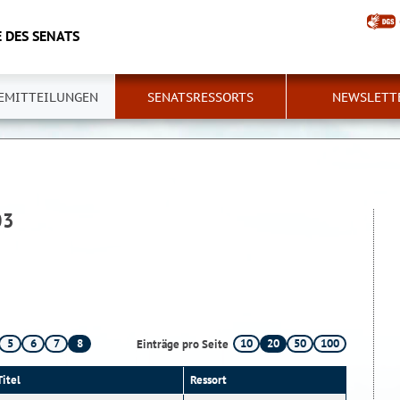
 DES SENATS
EMITTEILUNGEN
SENATSRESSORTS
NEWSLETT
03
5
6
7
8
10
20
50
100
Einträge pro Seite
Titel
Ressort