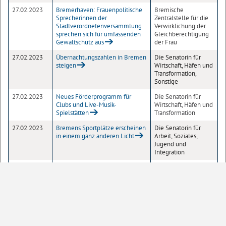
27.02.2023
Bremerhaven: Frauenpolitische
Bremische
Sprecherinnen der
Zentralstelle für die
Stadtverordnetenversammlung
Verwirklichung der
sprechen sich für umfassenden
Gleichberechtigung
Gewaltschutz aus
der Frau
27.02.2023
Übernachtungszahlen in Bremen
Die Senatorin für
steigen
Wirtschaft, Häfen und
Transformation,
Sonstige
27.02.2023
Neues Förderprogramm für
Die Senatorin für
Clubs und Live-Musik-
Wirtschaft, Häfen und
Spielstätten
Transformation
27.02.2023
Bremens Sportplätze erscheinen
Die Senatorin für
in einem ganz anderen Licht
Arbeit, Soziales,
Jugend und
Integration
24.02.2023
Bürgermeister Bovenschulte:
Senatskanzlei
"Krieg ist immer eine Niederlage
der Menschheit"
24.02.2023
Gute Verbindungen zwischen
Die Senatorin für
Asien und Bremen
Wirtschaft, Häfen und
Transformation,
Senatskanzlei