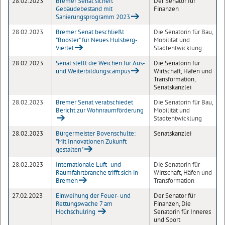
28.02.2023
Bremer Senat sichert
Der Senator für
Gebäudebestand mit
Finanzen
Sanierungsprogramm 2023
28.02.2023
Bremer Senat beschließt
Die Senatorin für Bau,
"Booster" für Neues Hulsberg-
Mobilität und
Viertel
Stadtentwicklung
28.02.2023
Senat stellt die Weichen für Aus-
Die Senatorin für
und Weiterbildungscampus
Wirtschaft, Häfen und
Transformation,
Senatskanzlei
28.02.2023
Bremer Senat verabschiedet
Die Senatorin für Bau,
Bericht zur Wohnraumförderung
Mobilität und
Stadtentwicklung
28.02.2023
Bürgermeister Bovenschulte:
Senatskanzlei
"Mit Innovationen Zukunft
gestalten"
28.02.2023
Internationale Luft- und
Die Senatorin für
Raumfahrtbranche trifft sich in
Wirtschaft, Häfen und
Bremen
Transformation
27.02.2023
Einweihung der Feuer- und
Der Senator für
Rettungswache 7 am
Finanzen, Die
Hochschulring
Senatorin für Inneres
und Sport