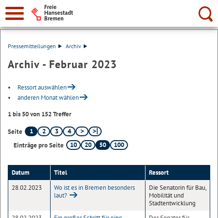
Suche:
Pressemitteilungen
Archiv
Archiv - Februar 2023
Ressort auswählen
anderen Monat wählen
1 bis 50 von 152 Treffer
1
2
3
4
Seite
10
20
50
100
Einträge pro Seite
Datum
Titel
Ressort
28.02.2023
Wo ist es in Bremen besonders
Die Senatorin für Bau,
laut?
Mobilität und
Stadtentwicklung
28.02.2023
Ein großer Schritt für eine
Der Senator für