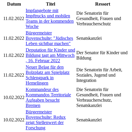
Datum
Titel
Ressort
Impfangebote mit
Die Senatorin für
Impftrucks und mobilen
11.02.2022
Gesundheit, Frauen und
Teams in der kommenden
Verbraucherschutz
Woche
Bürgermeister
11.02.2022
Bovenschulte: "Jüdisches
Senatskanzlei
Leben sichtbar machen"
Deputation für Kinder und
Der Senator für Kinder und
11.02.2022
Bildung tagt am Mittwoch
Bildung
, 16. Februar 2022
Neuer Belag für den
Die Senatorin für Arbeit,
Bolzplatz am Spielplatz
11.02.2022
Soziales, Jugend und
Schlengpark in
Integration
Hemelingen
Kommandeur des
Die Senatorin für
Kommandos Territoriale
Gesundheit, Frauen und
10.02.2022
Aufgaben besucht
Verbraucherschutz,
Bremen
Senatskanzlei
Bürgermeister
Bovenschulte: Redux
10.02.2022
Senatskanzlei
zeigt Stellenwert der
Forschung