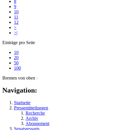
8
9
10
11
12
>
>|
Einträge pro Seite
10
20
50
100
Bremen von oben ·
Navigation:
Startseite
Pressemitteilungen
Recherche
Archiv
Abonnement
Senatsressorts