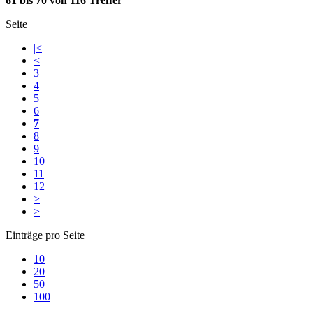
61 bis 70 von 116 Treffer
Seite
|<
<
3
4
5
6
7
8
9
10
11
12
>
>|
Einträge pro Seite
10
20
50
100