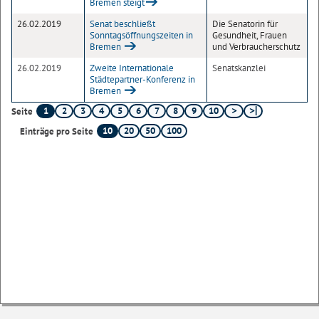
Bremen steigt
26.02.2019
Senat beschließt
Die Senatorin für
Sonntagsöffnungszeiten in
Gesundheit, Frauen
Bremen
und Verbraucherschutz
26.02.2019
Zweite Internationale
Senatskanzlei
Städtepartner-Konferenz in
Bremen
1
2
3
4
5
6
7
8
9
10
Seite
10
20
50
100
Einträge pro Seite