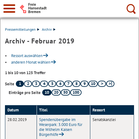
Suche:
Pressemitteilungen
Archiv
Archiv - Februar 2019
Ressort auswählen
anderen Monat wählen
1 bis 10 von 125 Treffer
1
2
3
4
5
6
7
8
9
10
Seite
10
20
50
100
Einträge pro Seite
Datum
Titel
Ressort
28.02.2019
Spendenübergabe im
Senatskanzlei
Weserpark: 3.000 Euro für
die Wilhelm Kaisen
Bürgerhilfe