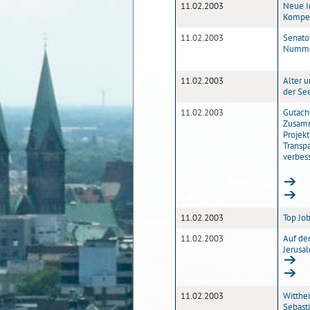
11.02.2003
Neue In
Kompe
11.02.2003
Senator
Nummer
11.02.2003
Alter 
der See
11.02.2003
Gutach
Zusamm
Projekt
Transp
verbes
11.02.2003
Top Jo
11.02.2003
Auf de
Jerusa
11.02.2003
Witthe
Sebast