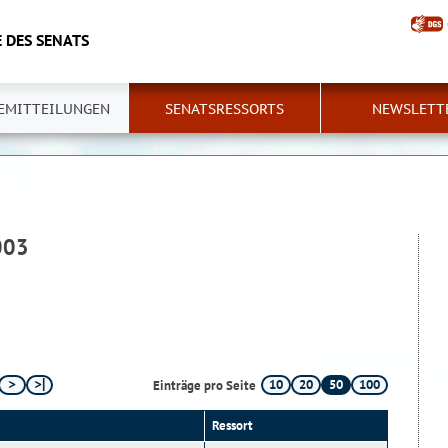
 DES SENATS
EMITTEILUNGEN
SENATSRESSORTS
NEWSLETT
003
10
20
50
100
Einträge pro Seite
Ressort