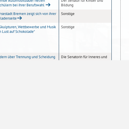
nde Automobilbauer helfen
Der Senator für Kinder und
chülern bei ihrer Berufswahl
Bildung
sestadt Bremen zeigt sich von ihrer
Sonstige
ladenseite
Skulpturen, Wettbewerbe und Musik
Sonstige
 Lust auf Schokolade“
ndern über Trennung und Scheidung
Die Senatorin für Inneres und
Sport
ngsarbeit lohnte sich für Jan
Senatskanzlei
eim und Thomas Knogge
nstmedaille für einen engagierten
Senatskanzlei
freund
Messe rund um das Thema Fahrrad
Sonstige
schaftsdeputation:
Der Senator für Kinder und
Bildung