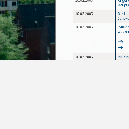
10.02.2003
Angehe
Haupts
10.02.2003
Die Han
Schoko
10.02.2003
„Süße 
wecken
10.02.2003
Mit Ki
reden
07.02.2003
Forschu
Wehrh
07.02.2003
Verdie
Garten
07.02.2003
Große 
07.02.2003
Wissen