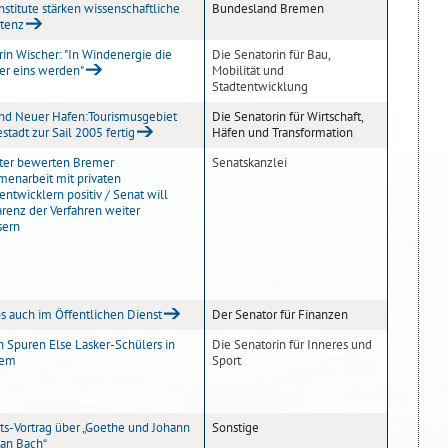
stitute stärken wissenschaftliche
Bundesland Bremen
tenz
in Wischer: "In Windenergie die
Die Senatorin für Bau,
 eins werden"
Mobilität und
Stadtentwicklung
und Neuer Hafen:Tourismusgebiet
Die Senatorin für Wirtschaft,
stadt zur Sail 2005 fertig
Häfen und Transformation
ter bewerten Bremer
Senatskanzlei
enarbeit mit privaten
entwicklern positiv / Senat will
arenz der Verfahren weiter
sern
bs auch im Öffentlichen Dienst
Der Senator für Finanzen
n Spuren Else Lasker-Schülers in
Die Senatorin für Inneres und
lem
Sport
its-Vortrag über „Goethe und Johann
Sonstige
ian Bach“