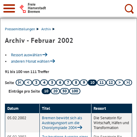
Suche:
Pressemitteilungen
Archiv
Archiv - Februar 2002
Ressort auswählen
anderen Monat wählen
91 bis 100 von 111 Treffer
3
4
5
6
7
8
9
10
11
12
Seite
10
20
50
100
Einträge pro Seite
Datum
Titel
Ressort
05.02.2002
Bremen bewirbt sich als
Die Senatorin für
Austragungsort um die
Wirtschaft, Häfen und
Chorolympiade 2004
Transformation
05.02.2002
Zur heutigen Ausreise einer
Die Senatorin für