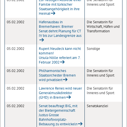
Familie mit türkischer
Inneres und Sport
Staatsangehörigkeit in ihre
Heimat
05.02.2002
Hafenausbau in
Die Senatorin für
Bremerhaven: Bremer
Wirtschaft, Häfen und
Senat dehnt Planung für CT
Transformation
IV bis zur Landesgrenze aus
05.02.2002
Rupert Neudeck kann nicht
Sonstige
kommen!
Ursula Nölle referiert am 7.
Februar 2002
05.02.2002
Philharmonisches
Die Senatorin für
Staatsorchester Bremen
Inneres und Sport
wird privatisiert
05.02.2002
Lawrence Renes wird neuer
Die Senatorin für
Generalmusikdirektor
Inneres und Sport
(GMD) in Bremen
05.02.2002
Senat beauftragt BIG, mit
Senatskanzlei
der Bietergemeinschaft
Justus Grosse
Bahnhofsvorplatz-
Bebauung zu entwickeln