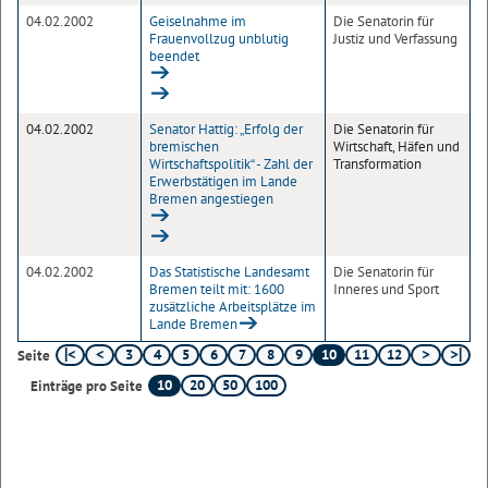
04.02.2002
Geiselnahme im
Die Senatorin für
Frauenvollzug unblutig
Justiz und Verfassung
beendet
04.02.2002
Senator Hattig: „Erfolg der
Die Senatorin für
bremischen
Wirtschaft, Häfen und
Wirtschaftspolitik“ - Zahl der
Transformation
Erwerbstätigen im Lande
Bremen angestiegen
04.02.2002
Das Statistische Landesamt
Die Senatorin für
Bremen teilt mit: 1600
Inneres und Sport
zusätzliche Arbeitsplätze im
Lande Bremen
3
4
5
6
7
8
9
10
11
12
Seite
10
20
50
100
Einträge pro Seite