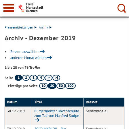
Suche:
Pressemitteilungen
Archiv
Archiv - Dezember 2019
Ressort auswählen
anderen Monat wählen
1 bis 20 von 76 Treffer
1
2
3
4
Seite
10
20
50
100
Einträge pro Seite
Datum
Titel
Ressort
30.12.2019
Bürgermeister Bovenschulte
Senatskanzlei
zum Tod von Manfred Stolpe
30.12.2019
20*C+M+B+20 – Die
Senatskanzlei