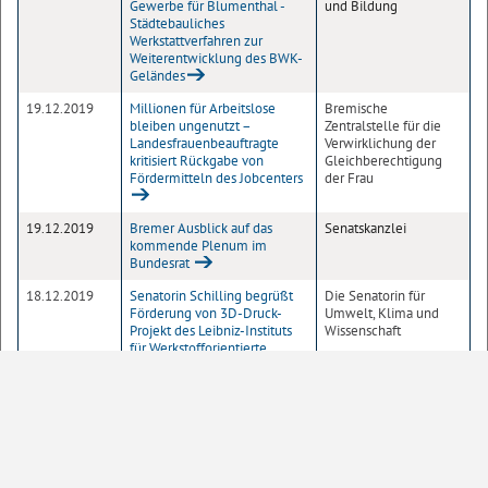
Gewerbe für Blumenthal -
und Bildung
Städtebauliches
Werkstattverfahren zur
Weiterentwicklung des BWK-
Geländes
19.12.2019
Millionen für Arbeitslose
Bremische
bleiben ungenutzt –
Zentralstelle für die
Landesfrauenbeauftragte
Verwirklichung der
kritisiert Rückgabe von
Gleichberechtigung
Fördermitteln des Jobcenters
der Frau
19.12.2019
Bremer Ausblick auf das
Senatskanzlei
kommende Plenum im
Bundesrat
18.12.2019
Senatorin Schilling begrüßt
Die Senatorin für
Förderung von 3D-Druck-
Umwelt, Klima und
Projekt des Leibniz-Instituts
Wissenschaft
für Werkstofforientierte
Technologien
18.12.2019
Einheitliche Öffnungszeiten
Der Senator für
der Finanzämter vor
Finanzen
Weihnachten und zwischen
den Feiertagen
18.12.2019
NordWest Awards 2020 – Wir
Sonstige