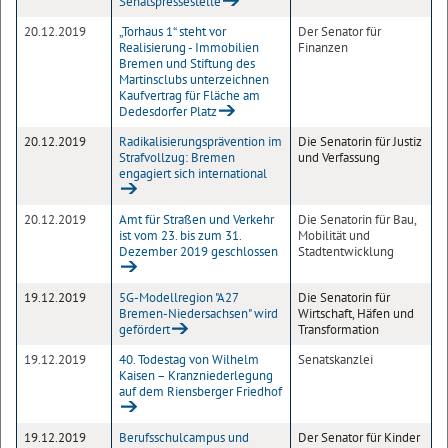
Senatspressestelle
20.12.2019
„Torhaus 1“ steht vor
Der Senator für
Realisierung - Immobilien
Finanzen
Bremen und Stiftung des
Martinsclubs unterzeichnen
Kaufvertrag für Fläche am
Dedesdorfer Platz
20.12.2019
Radikalisierungsprävention im
Die Senatorin für Justiz
Strafvollzug: Bremen
und Verfassung
engagiert sich international
20.12.2019
Amt für Straßen und Verkehr
Die Senatorin für Bau,
ist vom 23. bis zum 31.
Mobilität und
Dezember 2019 geschlossen
Stadtentwicklung
19.12.2019
5G-Modellregion "A27
Die Senatorin für
Bremen-Niedersachsen" wird
Wirtschaft, Häfen und
gefördert
Transformation
19.12.2019
40. Todestag von Wilhelm
Senatskanzlei
Kaisen – Kranzniederlegung
auf dem Riensberger Friedhof
19.12.2019
Berufsschulcampus und
Der Senator für Kinder