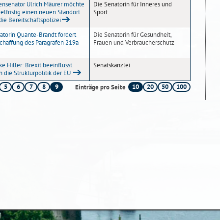
ensenator Ulrich Mäurer möchte
Die Senatorin für Inneres und
telfristig einen neuen Standort
Sport
die Bereitschaftspolizei
atorin Quante-Brandt fordert
Die Senatorin für Gesundheit,
chaffung des Paragrafen 219a
Frauen und Verbraucherschutz
ke Hiller: Brexit beeinflusst
Senatskanzlei
h die Strukturpolitik der EU
5
6
7
8
9
10
20
50
100
Einträge pro Seite