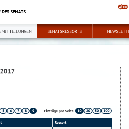
 DES SENATS
EMITTEILUNGEN
SENATSRESSORTS
NEWSLETT
 2017
5
6
7
8
9
10
20
50
100
Einträge pro Seite
el
Ressort