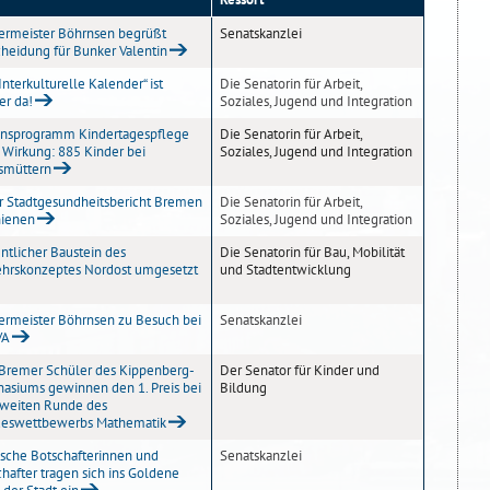
ermeister Böhrnsen begrüßt
Senatskanzlei
cheidung für Bunker Valentin
Interkulturelle Kalender“ ist
Die Senatorin für Arbeit,
er da!
Soziales, Jugend und Integration
onsprogramm Kindertagespflege
Die Senatorin für Arbeit,
 Wirkung: 885 Kinder bei
Soziales, Jugend und Integration
smüttern
er Stadtgesundheitsbericht Bremen
Die Senatorin für Arbeit,
hienen
Soziales, Jugend und Integration
ntlicher Baustein des
Die Senatorin für Bau, Mobilität
ehrskonzeptes Nordost umgesetzt
und Stadtentwicklung
ermeister Böhrnsen zu Besuch bei
Senatskanzlei
VA
 Bremer Schüler des Kippenberg-
Der Senator für Kinder und
asiums gewinnen den 1. Preis bei
Bildung
zweiten Runde des
eswettbewerbs Mathematik
ische Botschafterinnen und
Senatskanzlei
hafter tragen sich ins Goldene