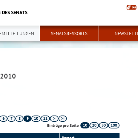
 DES SENATS
EMITTEILUNGEN
SENATSRESSORTS
NEWSLETT
 2010
6
7
8
9
10
11
10
20
50
100
Einträge pro Seite
Ressort