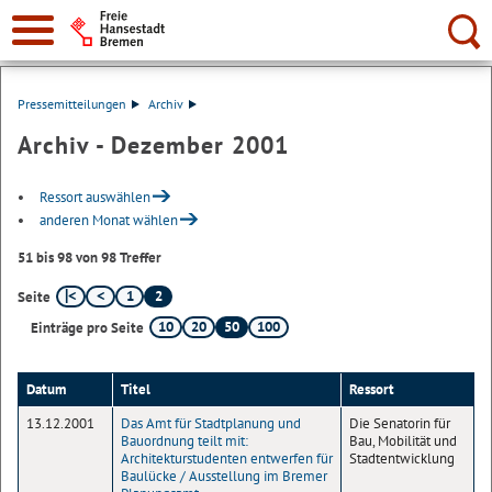
Suche:
Pressemitteilungen
Archiv
Archiv - Dezember 2001
Ressort auswählen
anderen Monat wählen
51 bis 98 von 98 Treffer
1
2
Seite
10
20
50
100
Einträge pro Seite
Datum
Titel
Ressort
13.12.2001
Das Amt für Stadtplanung und
Die Senatorin für
Bauordnung teilt mit:
Bau, Mobilität und
Architekturstudenten entwerfen für
Stadtentwicklung
Baulücke / Ausstellung im Bremer