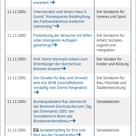
erweitert
11.12.2001
Innensenator und Verein Haus &
Die Senatorin für
Grund: "Konsequente Bekämpfung
Inneres und Sport
des Farbvandalismus weiterhin
notwendig!"
11.12.2001
Fortsetzung der Versuche mit Affen
Die Senatorin für
unter strengeren Auflagen
Arbeit, Soziales,
genehmigt
Jugend und
Integration
11.12.2001
Prof. Heinz-Hermann Albers zum
Der Senator für
Ehrenbürger der Hochschule
Kinder und Bildung
Bremen ernannt
11.12.2001
Der Senator für Bau und Umwelt
Die Senatorin für
teilt mit: BMB-Geschäftsführer
Bau, Mobilität und
vorläufig vom Dienst freigestellt
Stadtentwicklung
11.12.2001
Bundespräsident Rau überreicht
Senatskanzlei
der Bremerin Eva Kutscha zum „Tag
des Ehrenamts 2001“ am
Sonnabend in Bonn das
Bundesverdienstkreuz
11.12.2001
Senatsempfang für Erni und
Senatskanzlei
Bert aus der Sesamstraße