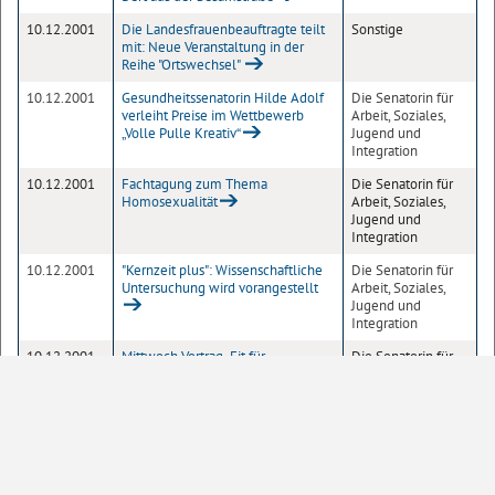
10.12.2001
Die Landesfrauenbeauftragte teilt
Sonstige
mit: Neue Veranstaltung in der
Reihe "Ortswechsel"
10.12.2001
Gesundheitssenatorin Hilde Adolf
Die Senatorin für
verleiht Preise im Wettbewerb
Arbeit, Soziales,
„Volle Pulle Kreativ“
Jugend und
Integration
10.12.2001
Fachtagung zum Thema
Die Senatorin für
Homosexualität
Arbeit, Soziales,
Jugend und
Integration
10.12.2001
"Kernzeit plus": Wissenschaftliche
Die Senatorin für
Untersuchung wird vorangestellt
Arbeit, Soziales,
Jugend und
Integration
10.12.2001
Mittwoch Vortrag „Fit für
Die Senatorin für
Freiwillige!“ im Kapitel 8
Arbeit, Soziales,
Jugend und
Integration
10.12.2001
Bremer Unternehmerin erhält die
Senatskanzlei
Bundesverdienstmedaille -
Johannes Rau überreicht Madelet