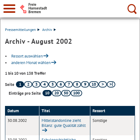
Suche:
Pressemitteilungen
Archiv
Archiv - August 2002
Ressort auswählen
anderen Monat wählen
1 bis 10 von 138 Treffer
1
2
3
4
5
6
7
8
9
10
Seite
10
20
50
100
Einträge pro Seite
Datum
Titel
Ressort
30.08.2002
Mittelstandonline zieht
Sonstige
Bilanz: gute Qualität zählt
30.08.2002
Schulgeschichtliche
Sonstige