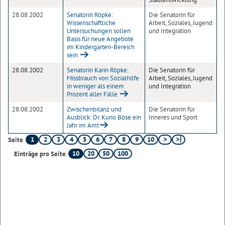
28.08.2002
Senatorin Röpke:
Die Senatorin für
Wissenschaftliche
Arbeit, Soziales, Jugend
Untersuchungen sollen
und Integration
Basis für neue Angebote
im Kindergarten-Bereich
sein
28.08.2002
Senatorin Karin Röpke:
Die Senatorin für
Missbrauch von Sozialhilfe
Arbeit, Soziales, Jugend
in weniger als einem
und Integration
Prozent aller Fälle
28.08.2002
Zwischenbilanz und
Die Senatorin für
Ausblick: Dr. Kuno Böse ein
Inneres und Sport
Jahr im Amt
1
2
3
4
5
6
7
8
9
10
Seite
10
20
50
100
Einträge pro Seite