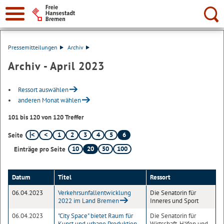
Suche:
Pressemitteilungen
Archiv
Archiv - April 2023
Ressort auswählen
anderen Monat wählen
101 bis 120 von 120 Treffer
1
2
3
4
5
6
Seite
10
20
50
100
Einträge pro Seite
Datum
Titel
Ressort
06.04.2023
Verkehrsunfallentwicklung
Die Senatorin für
2022 im Land Bremen
Inneres und Sport
06.04.2023
"City Space" bietet Raum für
Die Senatorin für
Kunst und urbane Produktion
Wirtschaft, Häfen und