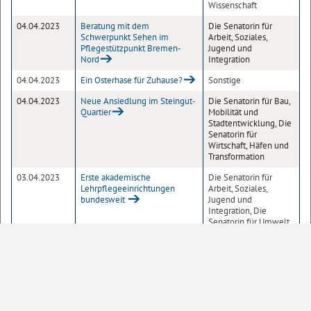
Wissenschaft
04.04.2023
Beratung mit dem
Die Senatorin für
Schwerpunkt Sehen im
Arbeit, Soziales,
Pflegestützpunkt Bremen-
Jugend und
Nord
Integration
04.04.2023
Ein Osterhase für Zuhause?
Sonstige
04.04.2023
Neue Ansiedlung im Steingut-
Die Senatorin für Bau,
Quartier
Mobilität und
Stadtentwicklung, Die
Senatorin für
Wirtschaft, Häfen und
Transformation
03.04.2023
Erste akademische
Die Senatorin für
Lehrpflegeeinrichtungen
Arbeit, Soziales,
bundesweit
Jugend und
Integration, Die
Senatorin für Umwelt,
Klima und
Wissenschaft
03.04.2023
Zweiter Einstellungstermin für
Die Senatorin für
die Polizei
Inneres und Sport
02.04.2023
20 Jahre mobil.punkt -
Die Senatorin für Bau,
verkehrspolitische Innovation
Mobilität und